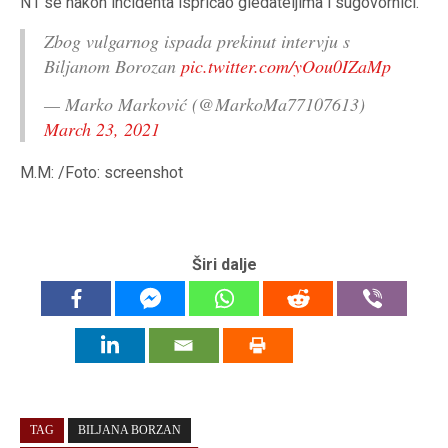
N1 se nakon incidenta ispričao gledateljima i sugovornici.
Zbog vulgarnog ispada prekinut intervju s
Biljanom Borozan
pic.twitter.com/yOou0IZaMp
— Marko Marković (@MarkoMa77107613)
March 23, 2021
M.M: /Foto: screenshot
Širi dalje
TAG
BILJANA BORZAN