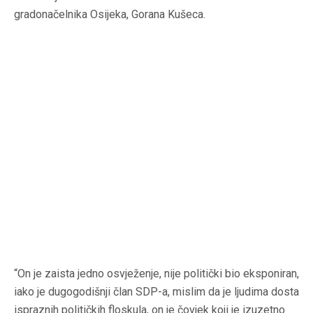
gradonačelnika Osijeka, Gorana Kušeca.
“On je zaista jedno osvježenje, nije politički bio eksponiran,
iako je dugogodišnji član SDP-a, mislim da je ljudima dosta
ispraznih političkih floskula, on je čovjek koji je izuzetno