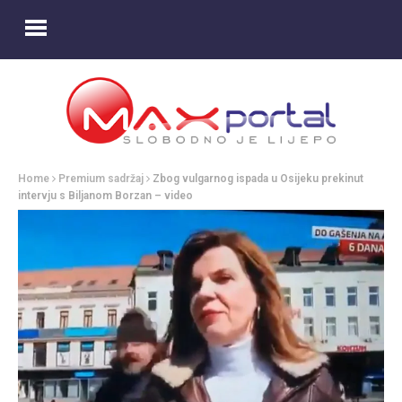
Home
Premium sadržaj
Zbog vulgarnog ispada u Osijeku prekinut
intervju s Biljanom Borzan – video