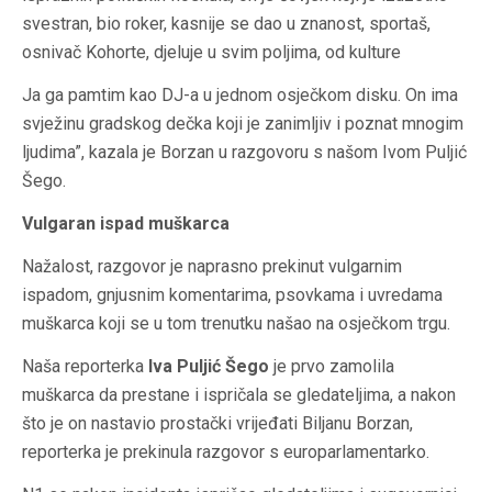
svestran, bio roker, kasnije se dao u znanost, sportaš,
osnivač Kohorte, djeluje u svim poljima, od kulture
Ja ga pamtim kao DJ-a u jednom osječkom disku. On ima
svježinu gradskog dečka koji je zanimljiv i poznat mnogim
ljudima”, kazala je Borzan u razgovoru s našom Ivom Puljić
Šego.
Vulgaran ispad muškarca
Nažalost, razgovor je naprasno prekinut vulgarnim
ispadom, gnjusnim komentarima, psovkama i uvredama
muškarca koji se u tom trenutku našao na osječkom trgu.
Naša reporterka
Iva Puljić Šego
je prvo zamolila
muškarca da prestane i ispričala se gledateljima, a nakon
što je on nastavio prostački vrijeđati Biljanu Borzan,
reporterka je prekinula razgovor s europarlamentarko.