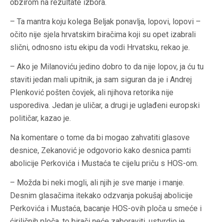
obzirom na rezultate izbora.
– Ta mantra koju kolega Beljak ponavlja, lopovi, lopovi –
očito nije sjela hrvatskim biračima koji su opet izabrali
slični, odnosno istu ekipu da vodi Hrvatsku, rekao je.
– Ako je Milanoviću jedino dobro to da nije lopov, ja ću tu
staviti jedan mali upitnik, ja sam siguran da je i Andrej
Plenković pošten čovjek, ali njihova retorika nije
usporediva. Jedan je uličar, a drugi je uglađeni europski
političar, kazao je.
Na komentare o tome da bi mogao zahvatiti glasove
desnice, Zekanović je odgovorio kako desnica pamti
abolicije Perkovića i Mustaća te cijelu priču s HOS-om.
– Možda bi neki mogli, ali njih je sve manje i manje.
Desnim glasačima itekako odzvanja pokušaj abolicije
Perkovića i Mustaća, bacanje HOS-ovih ploča u smeće i
ćiriličnih ploča, to birači neće zaboraviti, ustvrdio je.