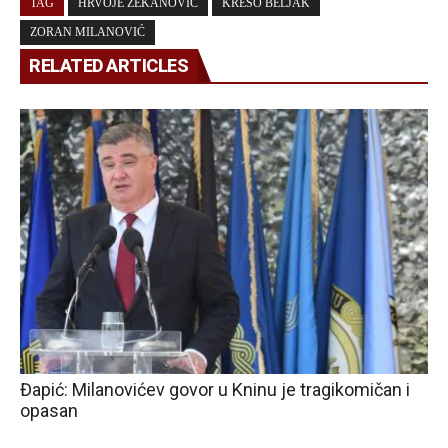
TAG
HRVOJE ZEKANOVIĆ
KREŠO BELJAK
ZORAN MILANOVIĆ
RELATED ARTICLES
Đapić: Milanovićev govor u Kninu je tragikomičan i
opasan