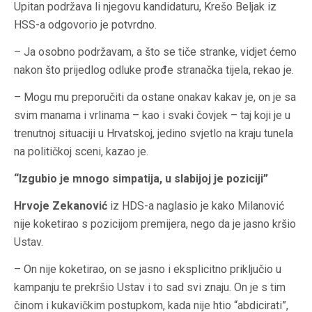
Upitan podržava li njegovu kandidaturu, Krešo Beljak iz
HSS-a odgovorio je potvrdno.
– Ja osobno podržavam, a što se tiče stranke, vidjet ćemo
nakon što prijedlog odluke prođe stranačka tijela, rekao je.
– Mogu mu preporučiti da ostane onakav kakav je, on je sa
svim manama i vrlinama – kao i svaki čovjek – taj koji je u
trenutnoj situaciji u Hrvatskoj, jedino svjetlo na kraju tunela
na političkoj sceni, kazao je.
“Izgubio je mnogo simpatija, u slabijoj je poziciji”
Hrvoje Zekanović
iz HDS-a naglasio je kako Milanović
nije koketirao s pozicijom premijera, nego da je jasno kršio
Ustav.
– On nije koketirao, on se jasno i eksplicitno priključio u
kampanju te prekršio Ustav i to sad svi znaju. On je s tim
činom i kukavičkim postupkom, kada nije htio “abdicirati”,