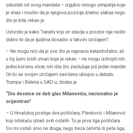
odustati od svog mandata – izgubio mnogo simpatija koje
je imao i mislim da je njegova pozicija znatno slabija nego
što je bila, rekao je.
Ustvrdio je kako “narativ koji on stavlja u prostor nije nešto
dobro te da je ljudima dosadio s takvim izričajem”.
– Ne mogu reći da je sve što je napravio katastrofalno, ali
u toj šumi loših stvari koje je rekao – ne mogu izdvojiti niti
jednu korisnu stvar, niti išta što zaslužuje još jedan mandat.
On bi se svojim izričajem savršeno uklopio u debatu
Trumpa i Bidena u SAD-u, dodao je.
“Dio desnice će dati glas Milanoviću, nacionalno je
orijentiran”
– U Hrvatskoj postoje dva političara, Plenković i Milanović
koji odskaču iznad svih ostalih. To je prva liga političara.
Svi mi ostali smo ne druga, nego treća četvrta ili peta liga,