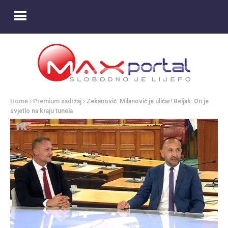
Home
Premium sadržaj
Zekanović: Milanović je uličar! Beljak: On je
svjetlo na kraju tunela