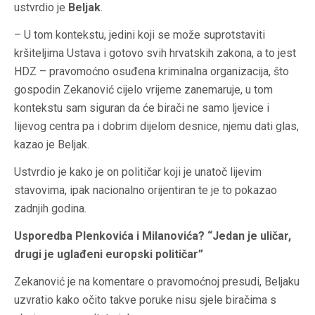
ustvrdio je
Beljak
.
– U tom kontekstu, jedini koji se može suprotstaviti
kršiteljima Ustava i gotovo svih hrvatskih zakona, a to jest
HDZ – pravomoćno osuđena kriminalna organizacija, što
gospodin Zekanović cijelo vrijeme zanemaruje, u tom
kontekstu sam siguran da će birači ne samo ljevice i
lijevog centra pa i dobrim dijelom desnice, njemu dati glas,
kazao je Beljak.
Ustvrdio je kako je on političar koji je unatoč lijevim
stavovima, ipak nacionalno orijentiran te je to pokazao
zadnjih godina.
Usporedba Plenkovića i Milanovića? “Jedan je uličar,
drugi je uglađeni europski političar”
Zekanović je na komentare o pravomoćnoj presudi, Beljaku
uzvratio kako očito takve poruke nisu sjele biračima s