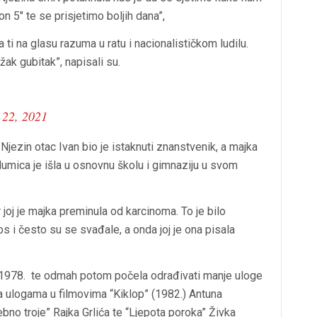
n 5″ te se prisjetimo boljih dana”,
ti na glasu razuma u ratu i nacionalističkom ludilu.
žak gubitak”, napisali su.
 22, 2021
 Njezin otac Ivan bio je istaknuti znanstvenik, a majka
. Glumica je išla u osnovnu školu i gimnaziju u svom
 joj je majka preminula od karcinoma. To je bilo
 i često su se svađale, a onda joj je ona pisala
je 1978. te odmah potom počela odrađivati manje uloge
a ulogama u filmovima “Kiklop” (1982.) Antuna
rebno troje” Rajka Grlića te “Ljepota poroka” Živka