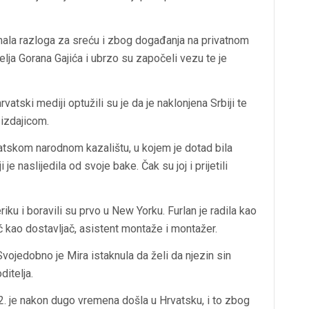
mala razloga za sreću i zbog događanja na privatnom
lja Gorana Gajića i ubrzo su započeli vezu te je
vatski mediji optužili su je da je naklonjena Srbiji te
 izdajicom.
rvatskom narodnom kazalištu, u kojem je dotad bila
 je naslijedila od svoje bake. Čak su joj i prijetili
ku i boravili su prvo u New Yorku. Furlan je radila kao
ić kao dostavljač, asistent montaže i montažer.
Svojedobno je Mira istaknula da želi da njezin sin
ditelja.
002. je nakon dugo vremena došla u Hrvatsku, i to zbog