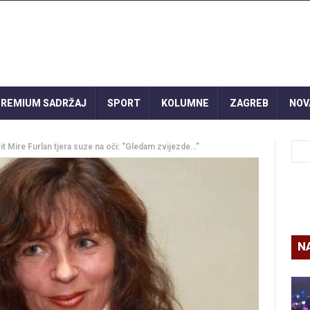
REMIUM SADRŽAJ
SPORT
KOLUMNE
ZAGREB
NOV
tvit Mire Furlan tjera suze na oči: “Gledam zvijezde…”
N