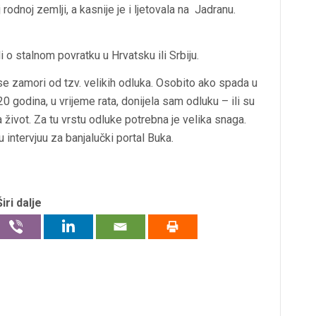
odnoj zemlji, a kasnije je i ljetovala na Jadranu.
i o stalnom povratku u Hrvatsku ili Srbiju.
 se zamori od tzv. velikih odluka. Osobito ako spada u
 20 godina, u vrijeme rata, donijela sam odluku – ili su
ila život. Za tu vrstu odluke potrebna je velika snaga.
 u intervjuu za banjalučki portal Buka.
Širi dalje