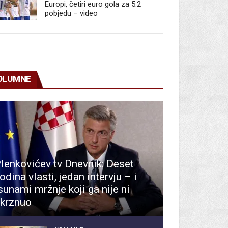
Europi, četiri euro gola za 5:2
pobjedu – video
OLUMNE
lenkovićev tv Dnevnik: Deset
odina vlasti, jedan intervju – i
sunami mržnje koji ga nije ni
krznuo