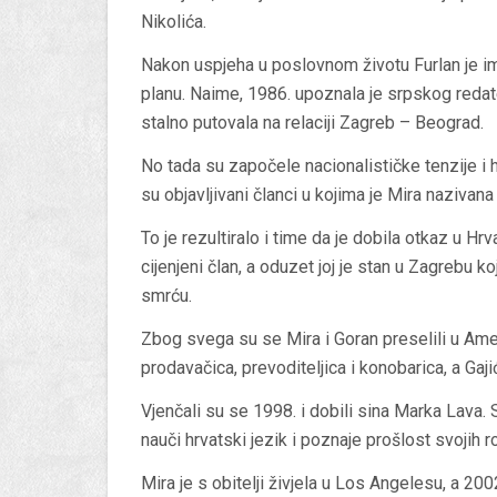
Nikolića.
Nakon uspjeha u poslovnom životu Furlan je i
planu. Naime, 1986. upoznala je srpskog redate
stalno putovala na relaciji Zagreb – Beograd.
No tada su započele nacionalističke tenzije i hr
su objavljivani članci u kojima je Mira nazivana
To je rezultiralo i time da je dobila otkaz u H
cijenjeni član, a oduzet joj je stan u Zagrebu koji
smrću.
Zbog svega su se Mira i Goran preselili u Ameri
prodavačica, prevoditeljica i konobarica, a Gaj
Vjenčali su se 1998. i dobili sina Marka Lava. 
nauči hrvatski jezik i poznaje prošlost svojih ro
Mira je s obitelji živjela u Los Angelesu, a 2