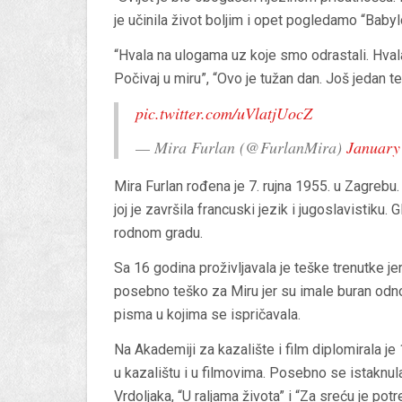
je učinila život boljim i opet pogledamo “Babylo
“Hvala na ulogama uz koje smo odrastali. Hvala 
Počivaj u miru”, “Ovo je tužan dan. Još jedan te
pic.twitter.com/uVlatjUocZ
— Mira Furlan (@FurlanMira)
January
Mira Furlan rođena je 7. rujna 1955. u Zagrebu.
joj je završila francuski jezik i jugoslavistiku
rodnom gradu.
Sa 16 godina proživljavala je teške trenutke jer
posebno teško za Miru jer su imale buran odnos
pisma u kojima se ispričavala.
Na Akademiji za kazalište i film diplomirala 
u kazalištu i u filmovima. Posebno se istaknul
Vrdoljaka, “U raljama života” i “Za sreću je pot