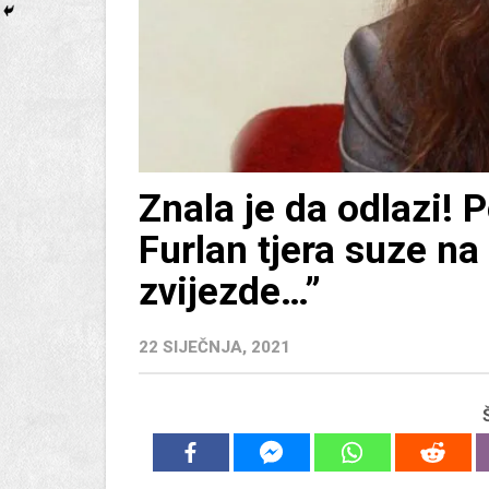
Znala je da odlazi! P
Furlan tjera suze na
zvijezde…”
22 SIJEČNJA, 2021