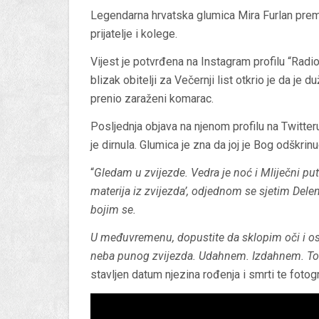
Legendarna hrvatska glumica Mira Furlan preminu
prijatelje i kolege.
Vijest je potvrđena na Instagram profilu “Radio
blizak obitelji za Večernji list otkrio je da je 
prenio zaraženi komarac.
Posljednja objava na njenom profilu na Twitteru
je dirnula. Glumica je zna da joj je Bog odškrin
“
Gledam u zvijezde. Vedra je noć i Mliječni pu
materija iz zvijezda’, odjednom se sjetim Delenn
bojim se.
U međuvremenu, dopustite da sklopim oči i os
neba punog zvijezda. Udahnem. Izdahnem. To 
stavljen datum njezina rođenja i smrti te fotogr