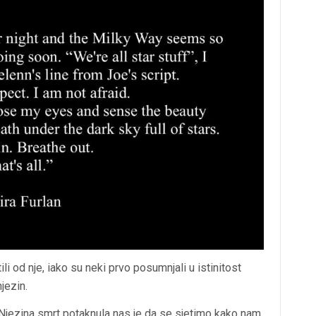
li od nje, iako su neki prvo posumnjali u istinitost
jezin.
 Njezina smrt potaknula nas je da se sjetimo kako nam