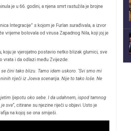
la je u 66. godini, a njena smrt rastužila je brojne
nica Integracije” s kojom je Furlan surađivala, a izvor
duže vrijeme bolovala od virusa Zapadnog Nila, koji joj je
, koju je vjerojatno postavio netko blizak glumici, sve
uo vrata i da odlazi među Zvijezde:
t se čini tako blizu. Tamo idem uskoro. ‘Svi smo mi
inih riječi iz Joeva scenarija. Nije to tako loše. Ne
jetim ljepotu oko sebe. I da udahnem, ispod tamnog
je sve
“, citirane su njezine riječi u objavi. Usto je
afija na kojoj se ona smiješi.