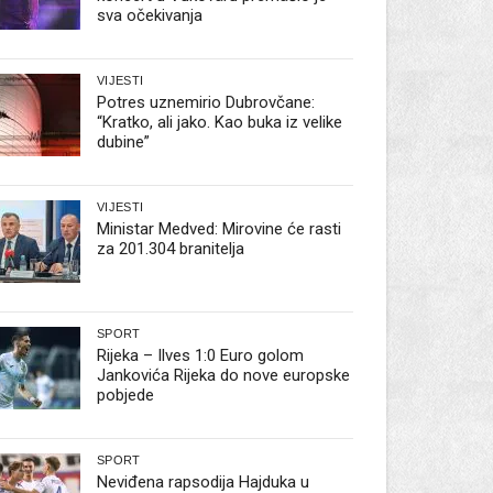
sva očekivanja
VIJESTI
Potres uznemirio Dubrovčane:
“Kratko, ali jako. Kao buka iz velike
dubine”
VIJESTI
Ministar Medved: Mirovine će rasti
za 201.304 branitelja
SPORT
Rijeka – Ilves 1:0 Euro golom
Jankovića Rijeka do nove europske
pobjede
SPORT
Neviđena rapsodija Hajduka u