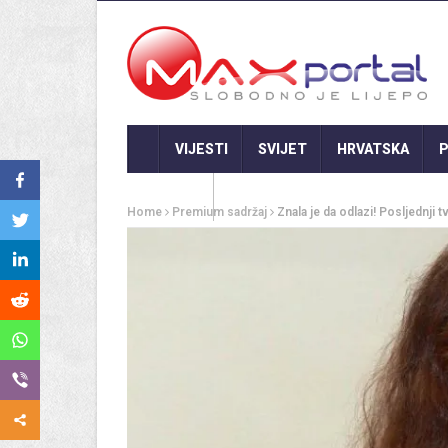
VIJESTI
SVIJET
HRVATSKA
P
GASTRO
Home
Premium sadržaj
Znala je da odlazi! Posljednji 