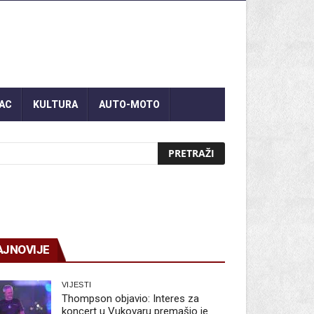
AC
KULTURA
AUTO-MOTO
AJNOVIJE
VIJESTI
Thompson objavio: Interes za
koncert u Vukovaru premašio je