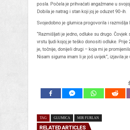
posla. Počela je prihvaćati angažmane u svojoj r
Dobila je natrag i stan koji joj je oduzet 90-ih.
Svojedobno je glumica progovorila i razmišlja l
“Razmišljati je jedno, odluke su drugo. Čovjek
vrstu ljudi kojoj je teško donositi odluke. Prije
je, točnije, donijeli drugi – koja mi je promijen
Nisam sigurna imam li je još uvijek”, izjavila je
TAG
GLUMICA
MIR FURLAN
RELATED ARTICLES