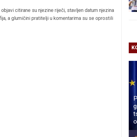
objavi citirane su njezine riječi, stavljen datum njezina
fija, a glumičini pratitelji u komentarima su se oprostili
K
P
g
t
o