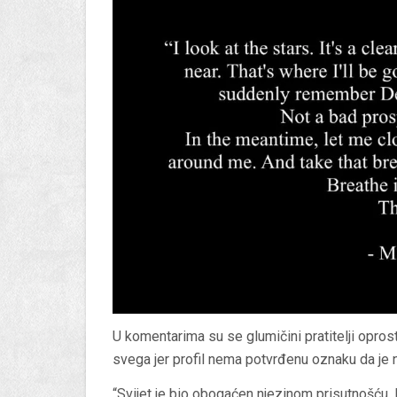
U komentarima su se glumičini pratitelji oprosti
svega jer profil nema potvrđenu oznaku da je n
“Svijet je bio obogaćen njezinom prisutnošću.