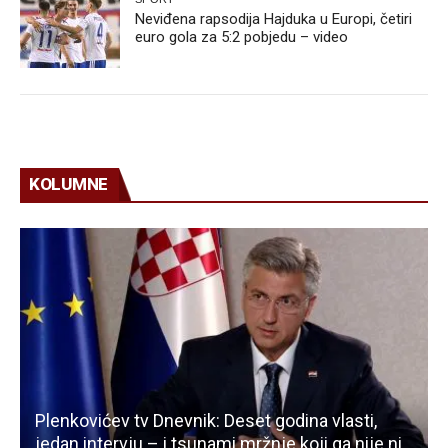
Neviđena rapsodija Hajduka u Europi, četiri
euro gola za 5:2 pobjedu – video
KOLUMNE
Plenkovićev tv Dnevnik: Deset godina vlasti,
jedan intervju – i tsunami mržnje koji ga nije ni