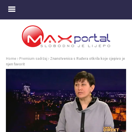
Home
Premium sadržaj
Znanstvenica s Ruđera otkrila koje cjepivo je
njen favorit