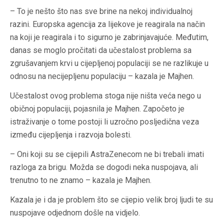
– To je nešto što nas sve brine na nekoj individualnoj
razini. Europska agencija za lijekove je reagirala na način
na koji je reagirala i to sigurno je zabrinjavajuće. Međutim,
danas se moglo pročitati da učestalost problema sa
zgrušavanjem krvi u cijepljenoj populaciji se ne razlikuje u
odnosu na necijepljenu populaciju – kazala je Majhen.
Učestalost ovog problema stoga nije ništa veća nego u
običnoj populaciji, pojasnila je Majhen. Započeto je
istraživanje o tome postoji li uzročno posljedična veza
između cijepljenja i razvoja bolesti.
– Oni koji su se cijepili AstraZenecom ne bi trebali imati
razloga za brigu. Možda se dogodi neka nuspojava, ali
trenutno to ne znamo – kazala je Majhen.
Kazala je i da je problem što se cijepio velik broj ljudi te su
nuspojave odjednom došle na vidjelo.