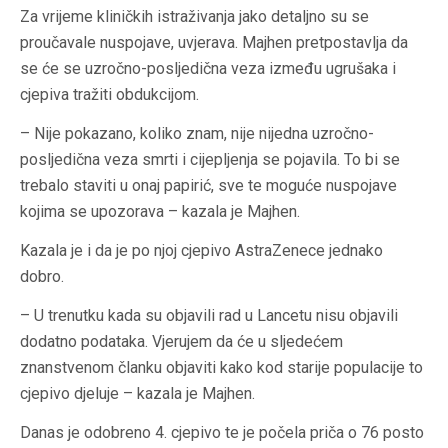
Za vrijeme kliničkih istraživanja jako detaljno su se
proučavale nuspojave, uvjerava. Majhen pretpostavlja da
se će se uzročno-posljedična veza između ugrušaka i
cjepiva tražiti obdukcijom.
– Nije pokazano, koliko znam, nije nijedna uzročno-
posljedična veza smrti i cijepljenja se pojavila. To bi se
trebalo staviti u onaj papirić, sve te moguće nuspojave
kojima se upozorava – kazala je Majhen.
Kazala je i da je po njoj cjepivo AstraZenece jednako
dobro.
– U trenutku kada su objavili rad u Lancetu nisu objavili
dodatno podataka. Vjerujem da će u sljedećem
znanstvenom članku objaviti kako kod starije populacije to
cjepivo djeluje – kazala je Majhen.
Danas je odobreno 4. cjepivo te je počela priča o 76 posto