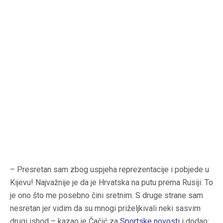
– Presretan sam zbog uspjeha reprezentacije i pobjede u
Kijevu! Najvažnije je da je Hrvatska na putu prema Rusiji. To
je ono što me posebno čini sretnim. S druge strane sam
nesretan jer vidim da su mnogi priželjkivali neki sasvim
drugi ishod – kazao je Čačić za
Sportske novosti
i dodao: