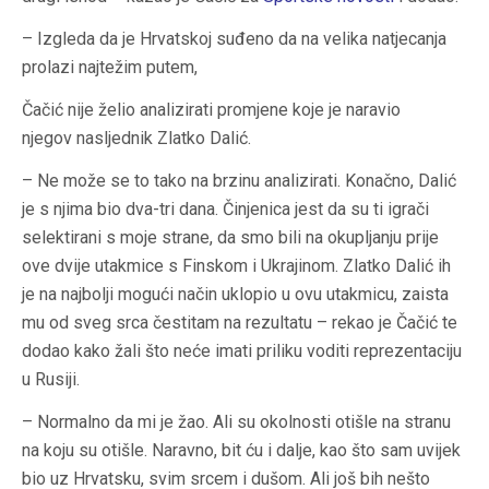
– Izgleda da je Hrvatskoj suđeno da na velika natjecanja
prolazi najtežim putem,
Čačić nije želio analizirati promjene koje je naravio
njegov nasljednik Zlatko Dalić.
– Ne može se to tako na brzinu analizirati. Konačno, Dalić
je s njima bio dva-tri dana. Činjenica jest da su ti igrači
selektirani s moje strane, da smo bili na okupljanju prije
ove dvije utakmice s Finskom i Ukrajinom. Zlatko Dalić ih
je na najbolji mogući način uklopio u ovu utakmicu, zaista
mu od sveg srca čestitam na rezultatu – rekao je Čačić te
dodao kako žali što neće imati priliku voditi reprezentaciju
u Rusiji.
– Normalno da mi je žao. Ali su okolnosti otišle na stranu
na koju su otišle. Naravno, bit ću i dalje, kao što sam uvijek
bio uz Hrvatsku, svim srcem i dušom. Ali još bih nešto