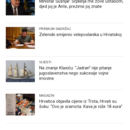
Ministar Šušnjar: Srpkinja me zove ustašom,
djed joj je Ante, prezime joj znate
PREMIUM SADRŽAJ
Zelenski smijenio veleposlanika u Hrvatskoj
VIJESTI
Na znanje Klasiću: “Jadran” nije pitanje
jugoslavenstva nego sukcesije vojne
imovine
MAGAZIN
Hrvatica objavila cijene iz Trsta, Hrvati su
šoku: “Ovo je sramota. Kava je niže 18 eura”