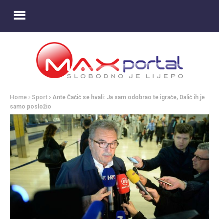
Home
Sport
Ante Čačić se hvali: Ja sam odobrao te igrače, Dalić ih je
samo posložio