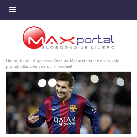
Home
Sport
Argentinac i Brazilac: Messi otkrio tko mu najbolji
prijatelj u Barceloni, svi su iznenađeni!