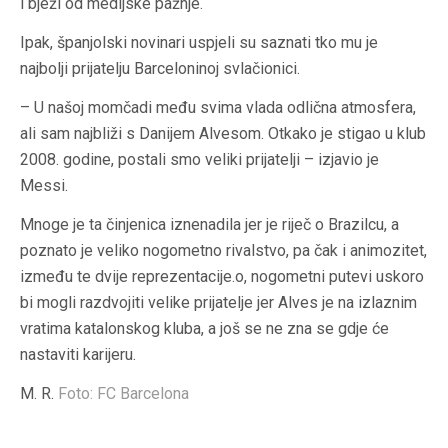
i bježi od medijske pažnje.
Ipak, španjolski novinari uspjeli su saznati tko mu je
najbolji prijatelju Barceloninoj svlačionici.
– U našoj momčadi među svima vlada odlična atmosfera,
ali sam najbliži s Danijem Alvesom. Otkako je stigao u klub
2008. godine, postali smo veliki prijatelji – izjavio je
Messi.
Mnoge je ta činjenica iznenadila jer je riječ o Brazilcu, a
poznato je veliko nogometno rivalstvo, pa čak i animozitet,
između te dvije reprezentacije.o, nogometni putevi uskoro
bi mogli razdvojiti velike prijatelje jer Alves je na izlaznim
vratima katalonskog kluba, a još se ne zna se gdje će
nastaviti karijeru.
M. R.
Foto: FC Barcelona