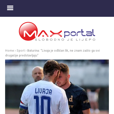
Home
Sport
Baturina: “Livaja je odličan lik, ne znam zašto ga svi
drugačije predstavljaju”