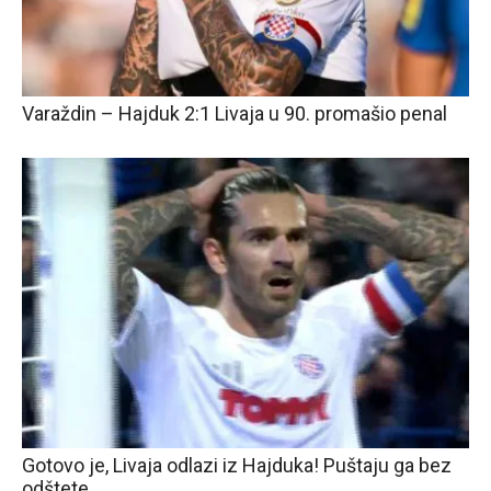
Varaždin – Hajduk 2:1 Livaja u 90. promašio penal
Gotovo je, Livaja odlazi iz Hajduka! Puštaju ga bez
odštete