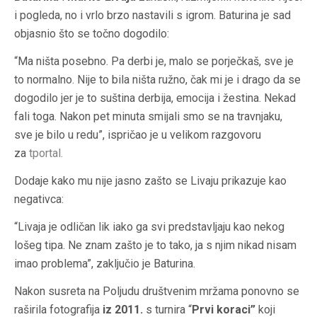
i pogleda, no i vrlo brzo nastavili s igrom. Baturina je sad
objasnio što se točno dogodilo:
“Ma ništa posebno. Pa derbi je, malo se porječkaš, sve je
to normalno. Nije to bila ništa ružno, čak mi je i drago da se
dogodilo jer je to suština derbija, emocija i žestina. Nekad
fali toga. Nakon pet minuta smijali smo se na travnjaku,
sve je bilo u redu”, ispričao je u velikom razgovoru
za
tportal
.
Dodaje kako mu nije jasno zašto se Livaju prikazuje kao
negativca:
“Livaja je odličan lik iako ga svi predstavljaju kao nekog
lošeg tipa. Ne znam zašto je to tako, ja s njim nikad nisam
imao problema”, zaključio je Baturina.
Nakon susreta na Poljudu društvenim mržama ponovno se
raširila fotografija
iz 2011.
s turnira “
Prvi koraci”
koji