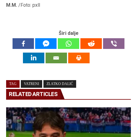
M.M.
/Foto: pxll
Širi dalje
TAG
VATRENI
ZLATKO DALIĆ
RELATED ARTICLES