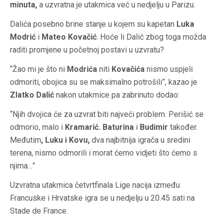
minuta,
a uzvratna je utakmica već u nedjelju u Parizu.
Dalića posebno brine stanje u kojem su kapetan
Luka
Modrić
i
Mateo Kovačić
. Hoće li Dalić zbog toga možda
raditi promjene u početnoj postavi u uzvratu?
“Žao mi je što ni
Modrića
niti
Kovačića
nismo uspjeli
odmoriti, obojica su se maksimalno potrošili”, kazao je
Zlatko Dalić
nakon utakmice pa zabrinuto dodao:
“Njih dvojica će za uzvrat biti najveći problem. Perišić se
odmorio, malo i
Kramarić. Baturina
i
Budimir
također.
Međutim
, Luku i Kovu,
dva najbitnija igrača u sredini
terena, nismo odmorili i morat ćemo vidjeti što ćemo s
njima…”
Uzvratna utakmica četvrtfinala Lige nacija između
Francuske i Hrvatske igra se u nedjelju u 20.45 sati na
Stade de France.