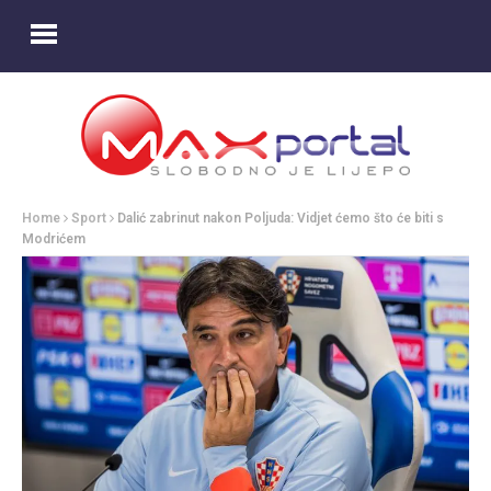
Home
Sport
Dalić zabrinut nakon Poljuda: Vidjet ćemo što će biti s
Modrićem