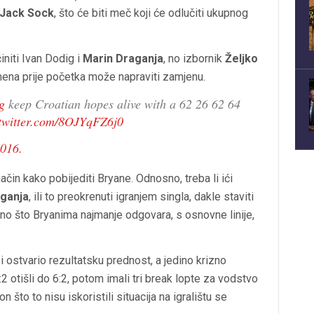
Jack Sock
, što će biti meč koji će odlučiti ukupnog
initi Ivan Dodig i
Marin Draganja
, no izbornik
Željko
ena prije početka može napraviti zamjenu.
g
keep Croatian hopes alive with a 62 26 62 64
.twitter.com/8OJYqFZ6j0
2016.
ačin kako pobijediti Bryane. Odnosno, treba li ići
ganja
, ili to preokrenuti igranjem singla, dakle staviti
 ono što Bryanima najmanje odgovara, s osnovne linije,
 i ostvario rezultatsku prednost, a jedino krizno
2 otišli do 6:2, potom imali tri break lopte za vodstvo
 što to nisu iskoristili situacija na igralištu se