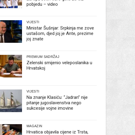
pobjedu – video
VIJESTI
Ministar Šušnjar: Srpkinja me zove
ustašom, djed joj je Ante, prezime
joj znate
PREMIUM SADRŽAJ
Zelenski smijenio veleposlanika u
Hrvatskoj
VIJESTI
Na znanje Klasiću: “Jadran” nije
pitanje jugoslavenstva nego
sukcesije vojne imovine
MAGAZIN
Hrvatica objavila cijene iz Trsta,