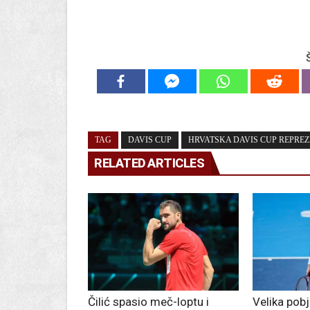
TAG
DAVIS CUP
HRVATSKA DAVIS CUP REPREZ
RELATED ARTICLES
Čilić spasio meč-loptu i
Velika pobj