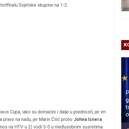
vrtfinalu Svjetske skupine na 1-2.
K
P
g
t
avis Cupa, iako su domaćini i dalje u prednosti, jer im
o
 pravo na nadu, jer Marin Čilić protiv
Johna Isnera
jenos na HTV-u 2) vodi 5-0 u međusobnim susretima.