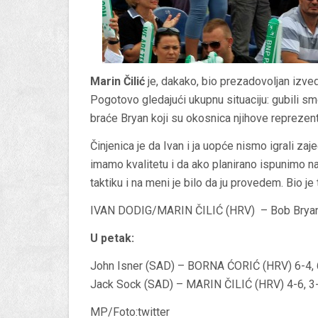
Marin Čilić
je, dakako, bio prezadovoljan izvedb
Pogotovo gledajući ukupnu situaciju: gubili smo
braće Bryan koji su okosnica njihove reprezent
Činjenica je da Ivan i ja uopće nismo igrali zaj
imamo kvalitetu i da ako planirano ispunimo na
taktiku i na meni je bilo da ju provedem. Bio j
IVAN DODIG/MARIN ČILIĆ (HRV) – Bob Bryan/
U petak:
John Isner (SAD) – BORNA ĆORIĆ (HRV) 6-4, 
Jack Sock (SAD) – MARIN ČILIĆ (HRV) 4-6, 3-6
MP/Foto:twitter