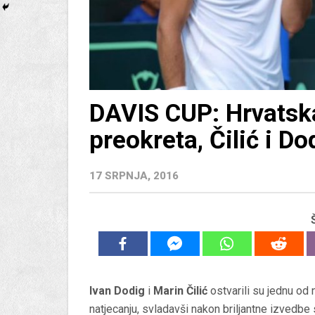
DAVIS CUP: Hrvatsk
preokreta, Čilić i D
17 SRPNJA, 2016
Ivan Dodig
i
Marin Čilić
ostvarili su jednu od
natjecanju, svladavši nakon briljantne izvedbe s