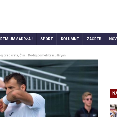
REMIUM SADRŽAJ
SPORT
KOLUMNE
ZAGREB
NOV
 preokreta, Čilić i Dodig pomeli braću Bryan
N