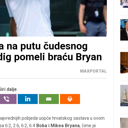
a na putu čudesnog
odig pomeli braću Bryan
MAXPORTAL
Širi dalje
 najvrednijih pobjeda uopće hrvatskog sastava u ovom
a 6:2, 2:6, 6:2, 6:4
Boba i Mikea Bryana
, čime je