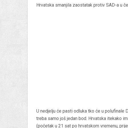
Hrvatska smanjila zaostatak protiv SAD-a u čet
U nedjelju će pasti odluka tko će u polufinale D
treba samo još jedan bod. Hrvatska itekako ima
(početak u 21 sat po hrvatskom vremenu, pri