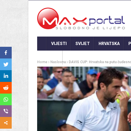
VIJESTI
SVIJET
HRVATSKA
P
GASTRO
Home
Naslovna
DAVIS CUP: Hrvatska na putu čudesnog