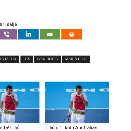
Širi dalje
ENTACIJA
HTS
IVAN DODIG
MARIN ČILIĆ
eda! Čilić
Čilić u 1. kolu Australian