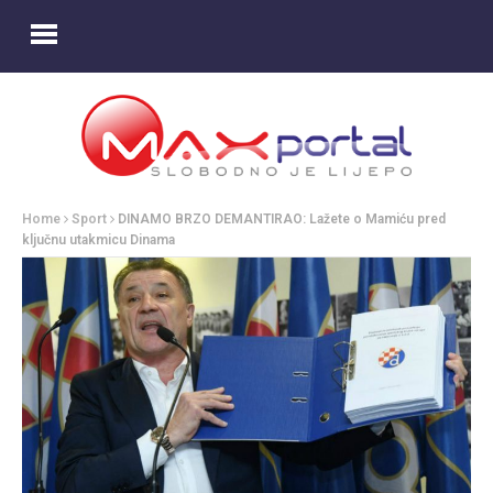
Home
Sport
DINAMO BRZO DEMANTIRAO: Lažete o Mamiću pred
ključnu utakmicu Dinama