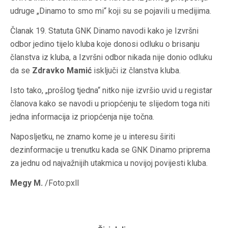
udruge „Dinamo to smo mi“ koji su se pojavili u medijima.
Članak 19. Statuta GNK Dinamo navodi kako je Izvršni
odbor jedino tijelo kluba koje donosi odluku o brisanju
članstva iz kluba, a Izvršni odbor nikada nije donio odluku
da se
Zdravko Mamić
isključi iz članstva kluba.
Isto tako, „prošlog tjedna“ nitko nije izvršio uvid u registar
članova kako se navodi u priopćenju te slijedom toga niti
jedna informacija iz priopćenja nije točna.
Naposljetku, ne znamo kome je u interesu širiti
dezinformacije u trenutku kada se GNK Dinamo priprema
za jednu od najvažnijih utakmica u novijoj povijesti kluba.
Megy M.
/Foto:pxll