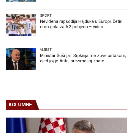
SPORT
Neviđena rapsodija Hajduka u Europi, četiri
euro gola za 5:2 pobjedu – video
VIJESTI
Ministar Šušnjar: Srpkinja me zove ustašom,
djed joj je Ante, prezime joj znate
KOLUMNE