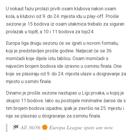
U nokaut fazu prolazi prvih osam klubova nakon osam
kola, a klubovi od 9. do 24. mjesta idu u play-off. Prošle
sezone je 15 bodova iz osam utakmica trebalo za siguran
prolazak u top8, a 10 i 11 bodova za top24.
Europa liga drugu sezonu će se igrati u novom formatu,
koji je predstavljen prošle godine. Natjecat će se 36
momčadi koje dijele istu tablicu. Osam momčadi s
najvećim brojem bodova ide izravno u osminu finala. One
koje se plasiraju od 9. do 24. mjesta ulaze u doigravanje za
mjesto u osmini finala.
Dinamo je prošle sezone nastupao u Ligi prvaka, u kojoj je
skupio 11 bodova. Iako su postojale minimalne šanse da s
tim brojem bodova ispadne, ipak je završio na 25. mjestu i
nije se plasirao u doigravanje za osminu finala.
All 36/36
Europa League spots are now