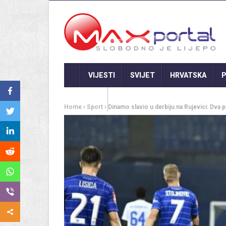
VIJESTI
SVIJET
HRVATSKA
P
GASTRO
Home
Sport
Dinamo slavio u derbiju na Rujevici: Dva p