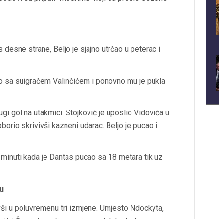
 s desne strane, Beljo je sjajno utrčao u peterac i
io sa suigračem Valinčićem i ponovno mu je pukla
gi gol na utakmici. Stojković je uposlio Vidovića u
rio skrivivši kazneni udarac. Beljo je pucao i
4. minuti kada je Dantas pucao sa 18 metara tik uz
u
ši u poluvremenu tri izmjene. Umjesto Ndockyta,