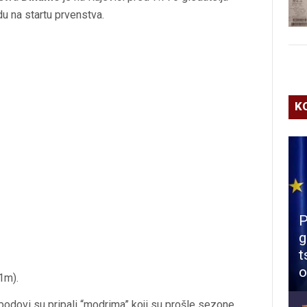
du na startu prvenstva.
K
P
g
t
o
1m).
a bodovi su pripali “modrima” koji su prošle sezone