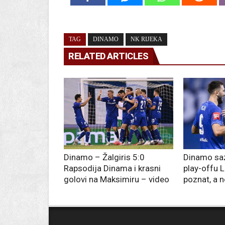
TAG
DINAMO
NK RIJEKA
RELATED ARTICLES
Dinamo – Žalgiris 5:0
Dinamo saz
Rapsodija Dinama i krasni
play-offu L
golovi na Maksimiru – video
poznat, a 