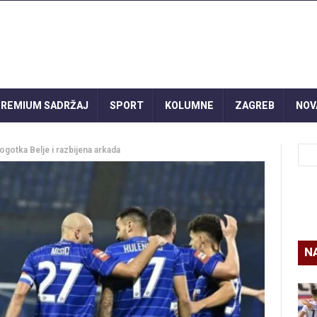
REMIUM SADRŽAJ
SPORT
KOLUMNE
ZAGREB
NOV
ogotka Belje i razbijena arkada
N