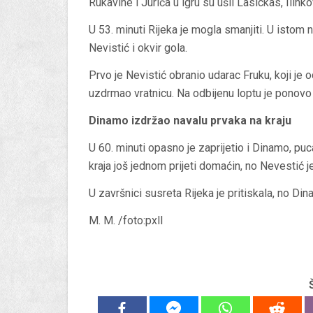
Rukavine i Jurića u igru su ušli Lasickas, Ilink
U 53. minuti Rijeka je mogla smanjiti. U istom n
Nevistić i okvir gola.
Prvo je Nevistić obranio udarac Fruku, koji j
uzdrmao vratnicu. Na odbijenu loptu je ponovo 
Dinamo izdržao navalu prvaka na kraju
U 60. minuti opasno je zaprijetio i Dinamo, puc
kraja još jednom prijeti domaćin, no Nevestić 
U završnici susreta Rijeka je pritiskala, no Di
M. M. /foto:pxll