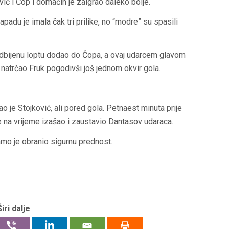
ović i Čop i domaćin je zaigrao daleko bolje.
apadu je imala čak tri prilike, no “modre” su spasili
e odbijenu loptu dodao do Čopa, a ovaj udarcem glavom
natrčao Fruk pogodivši još jednom okvir gola.
ao je Stojković, ali pored gola. Petnaest minuta prije
je na vrijeme izašao i zaustavio Dantasov udaraca.
namo je obranio sigurnu prednost.
Širi dalje