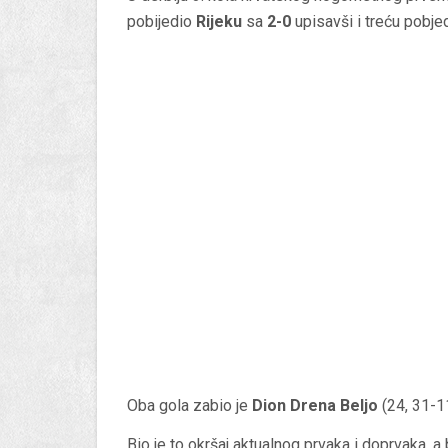
pobijedio
Rijeku
sa
2-0
upisavši i treću pobje
Oba gola zabio je
Dion Drena Beljo
(24, 31-1
Bio je to okršaj aktualnog prvaka i doprvaka, 