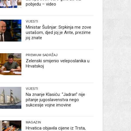
pobjedu – video
VIJESTI
Ministar Šušnjar: Srpkinja me zove
ustašom, djed joj je Ante, prezime
joj znate
PREMIUM SADRŽAJ
Zelenski smijenio veleposlanika u
Hrvatskoj
VIJESTI
Na znanje Klasiću: “Jadran” nije
pitanje jugoslavenstva nego
sukcesije vojne imovine
MAGAZIN
Hrvatica objavila cijene iz Trsta,