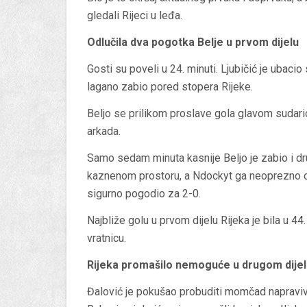
gledali Rijeci u leđa.
Odlučila dva pogotka Belje u prvom dijelu
Gosti su poveli u 24. minuti. Ljubičić je ubacio
lagano zabio pored stopera Rijeke.
Beljo se prilikom proslave gola glavom sudar
arkada.
Samo sedam minuta kasnije Beljo je zabio i dru
kaznenom prostoru, a Ndockyt ga neoprezno obo
sigurno pogodio za 2-0.
Najbliže golu u prvom dijelu Rijeka je bila u 4
vratnicu.
Rijeka promašilo nemoguće u drugom dijel
Đalović je pokušao probuditi momčad napraviv