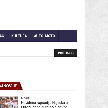
AC
KULTURA
AUTO-MOTO
AJNOVIJE
SPORT
Neviđena rapsodija Hajduka u
Europi, četiri euro gola za 5:2