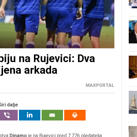
iju na Rujevici: Dva
ijena arkada
MAXPORTAL
Širi dalje
nstva
Dinamo
je na Rujevici pred 7.776 gledatelja