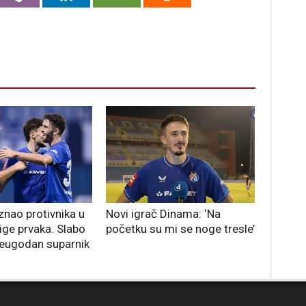
nao protivnika u
Novi igrač Dinama: ‘Na
ige prvaka. Slabo
početku su mi se noge tresle’
neugodan suparnik