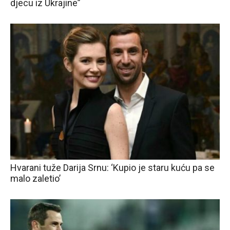
djecu iz Ukrajine”
Hvarani tuže Darija Srnu: ‘Kupio je staru kuću pa se
malo zaletio’