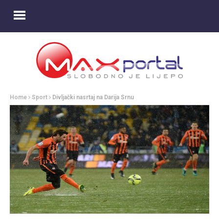
Home
Sport
Divljački nasrtaj na Darija Srnu