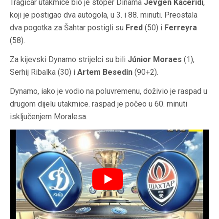
Tragičar utakmice bio je stoper Dinama
Jevgen Kačeridi
,
koji je postigao dva autogola, u 3. i 88. minuti. Preostala
dva pogotka za Šahtar postigli su
Fred
(50) i
Ferreyra
(58).
Za kijevski Dynamo strijelci su bili
Júnior Moraes
(1),
Serhij Ribalka (30) i
Artem Besedin
(90+2).
Dynamo, iako je vodio na poluvremenu, doživio je raspad u
drugom dijelu utakmice. raspad je počeo u 60. minuti
isključenjem Moralesa.