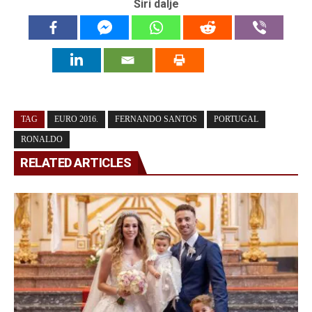
Širi dalje
TAG
EURO 2016.
FERNANDO SANTOS
PORTUGAL
RONALDO
RELATED ARTICLES