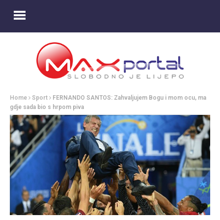
Home
Sport
FERNANDO SANTOS: Zahvaljujem Bogu i mom ocu, ma
gdje sada bio s hrpom piva