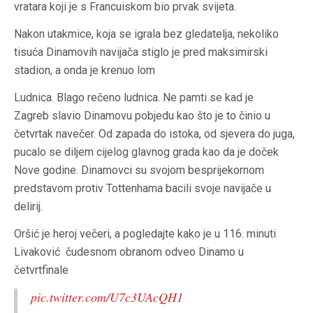
vratara koji je s Francuiskom bio prvak svijeta.
Nakon utakmice, koja se igrala bez gledatelja, nekoliko
tisuća Dinamovih navijača stiglo je pred maksimirski
stadion, a onda je krenuo lom
Ludnica. Blago rečeno ludnica. Ne pamti se kad je
Zagreb slavio Dinamovu pobjedu kao što je to činio u
četvrtak navečer. Od zapada do istoka, od sjevera do juga,
pucalo se diljem cijelog glavnog grada kao da je doček
Nove godine. Dinamovci su svojom besprijekornom
predstavom protiv Tottenhama bacili svoje navijače u
delirij.
Oršić je heroj večeri, a pogledajte kako je u 116. minuti
Livaković čudesnom obranom odveo Dinamo u
četvrtfinale
pic.twitter.com/U7c3UAcQH1