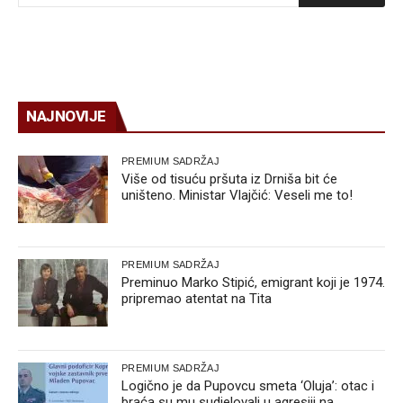
NAJNOVIJE
PREMIUM SADRŽAJ
Više od tisuću pršuta iz Drniša bit će
uništeno. Ministar Vlajčić: Veseli me to!
PREMIUM SADRŽAJ
Preminuo Marko Stipić, emigrant koji je 1974.
pripremao atentat na Tita
PREMIUM SADRŽAJ
Logično je da Pupovcu smeta ‘Oluja’: otac i
braća su mu sudjelovali u agresiji na