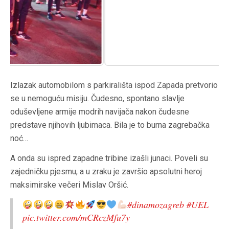
Izlazak automobilom s parkirališta ispod Zapada pretvorio
se u nemoguću misiju. Čudesno, spontano slavlje
oduševljene armije modrih navijača nakon čudesne
predstave njihovih ljubimaca. Bila je to burna zagrebačka
noć…
A onda su ispred zapadne tribine izašli junaci. Poveli su
zajedničku pjesmu, a u zraku je završio apsolutni heroj
maksimirske večeri Mislav Oršić.
#dinamozagreb
#UEL
pic.twitter.com/mCRczMfu7y