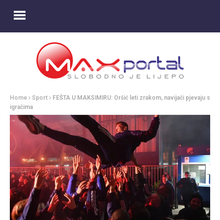
Home
Sport
FEŠTA U MAKSIMIRU: Oršić leti zrakom, navijači pjevaju s
igračima