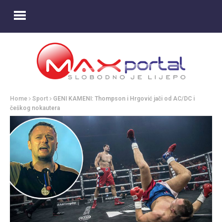
Home
Sport
GENI KAMENI: Thompson i Hrgović jači od AC/DC i
češkog nokautera