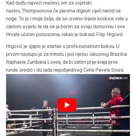
Kad dođu najveći mečevi, oni za svjetski
naslov, Thompsonova će pjesma dignuti cijeli narod na
noge. To je i moja želja, da se crveno-bijele kockice vide u
cijelom svijetu te da se ja borim za svoju domovinu i sve
Hrvate učinim ponosnima, rekao je boksač Filip Hrgović.
Hrgović je sjajno je startao u profesionalnom boksu. U
prvom nastupu je za minutu i pol riješio iskusnog Brazilca
Raphaela Zumbana Lovea, da bi zatim prije kraja prve
runde sredio i do tada nepobjedivog Čeha Pavela Soura.