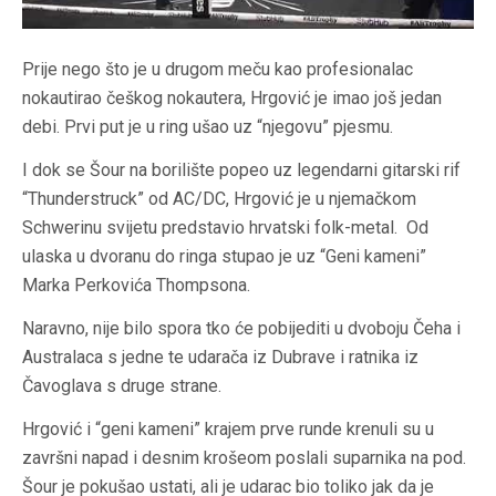
Prije nego što je u drugom meču kao profesionalac
nokautirao češkog nokautera, Hrgović je imao još jedan
debi. Prvi put je u ring ušao uz “njegovu” pjesmu.
I dok se Šour na borilište popeo uz legendarni gitarski rif
“Thunderstruck” od AC/DC, Hrgović je u njemačkom
Schwerinu svijetu predstavio hrvatski folk-metal. Od
ulaska u dvoranu do ringa stupao je uz “Geni kameni”
Marka Perkovića Thompsona.
Naravno, nije bilo spora tko će pobijediti u dvoboju Čeha i
Australaca s jedne te udarača iz Dubrave i ratnika iz
Čavoglava s druge strane.
Hrgović i “geni kameni” krajem prve runde krenuli su u
završni napad i desnim krošeom poslali suparnika na pod.
Šour je pokušao ustati, ali je udarac bio toliko jak da je