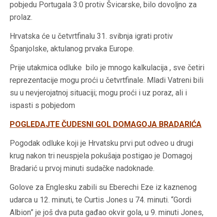
pobjedu Portugala 3:0 protiv Švicarske, bilo dovoljno za
prolaz.
Hrvatska će u četvrtfinalu 31. svibnja igrati protiv
Španjolske, aktulanog prvaka Europe.
Prije utakmica odluke bilo je mnogo kalkulacija , sve četiri
reprezentacije mogu proći u četvrtfinale. Mladi Vatreni bili
su u nevjerojatnoj situaciji; mogu proći i uz poraz, ali i
ispasti s pobjedom
POGLEDAJTE ČUDESNI GOL DOMAGOJA BRADARIĆA
Pogodak odluke koji je Hrvatsku prvi put odveo u drugi
krug nakon tri neuspjela pokušaja postigao je Domagoj
Bradarić u prvoj minuti sudačke nadoknade.
Golove za Englesku zabili su Eberechi Eze iz kaznenog
udarca u 12. minuti, te Curtis Jones u 74. minuti. “Gordi
Albion” je još dva puta gađao okvir gola, u 9. minuti Jones,