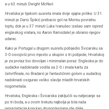
a u 63. minuti Dwight McNeil.
Hrvatska je tijekom susreta imala dvije sjajne prilike. U 31.
minuti je Dario Špikić prebacio gol na Morinu povratnu
loptu, dok je u 37. minuti Luka Ivanušec izašao sam ispred
engleskog vratara, no Aaron Ramsdalel je obranio njegov
udarac.
Kako je Portugal u drugom susretu pobijedio Švicarsku sa
3-0 osvojivši prvo mjesto u skupini s tri pobjede, Hrvatskoj
je za prolaz bio dovoljan i minimalan poraz. Engleska je do
sudačke nadoknade vodila sa 2-0 i imala kartu za
četvrtfinale, no Bradarić je fantastičnim golom u sudačkoj
nadoknadi osigurao veliko slavlje mladih hrvatskih
nogometaša.
Hrvatska, Engleska i Švicarska zaključili su natjecanje sa
po tri boda, a u ovom trokutu najbolja je bila naša
reprezetacija koja kao drugoplasirana ide dalje.