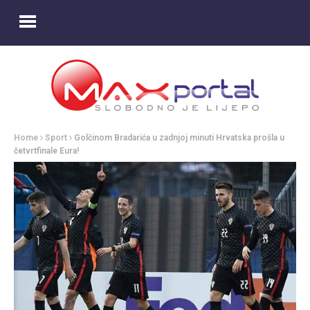
Home
Sport
Golčinom Bradarića u zadnjoj minuti Hrvatska prošla u
četvrtfinale Eura!