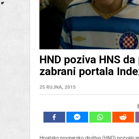
HND poziva HNS da 
zabrani portala Inde
25 RUJNA, 2015
Hrvatsko novinarsko društvo (HND) pozvalo je