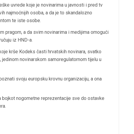
ške uvrede koje je novinarima u javnosti i pred tv
ih najmoćnijih osoba, a da je to skandalozno
entom te iste osobe.
im pragom, a da svim novinarima i medijima omogući
ručuju iz HND-a.
oje krše Kodeks časti hrvatskih novinara, svatko
, jedinom novinarskom samoregulatornom tijelu u
oznati svoju europsku krovnu organizaciju, a ona
 na bojkot nogometne reprezentacije sve do ostavke
ra.