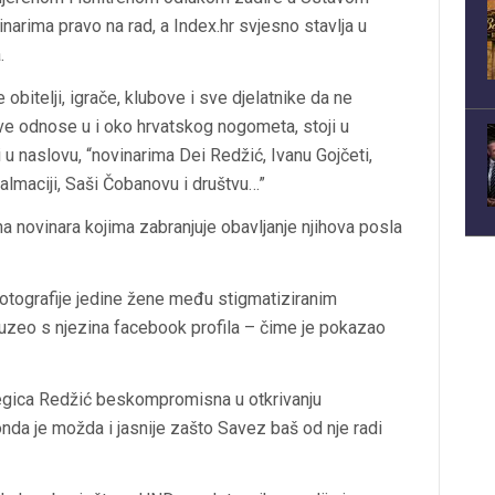
arima pravo na rad, a Index.hr svjesno stavlja u
.
itelji, igrače, klubove i sve djelatnike da ne
 sve odnose u i oko hrvatskog nogometa, stoji u
 naslovu, “novinarima Dei Redžić, Ivanu Gojčeti,
lmaciji, Saši Čobanovu i društvu…”
 novinara kojima zabranjuje obavljanje njihova posla
 fotografije jedine žene među stigmatiziranim
euzeo s njezina facebook profila – čime je pokazao
egica Redžić beskompromisna u otkrivanju
nda je možda i jasnije zašto Savez baš od nje radi