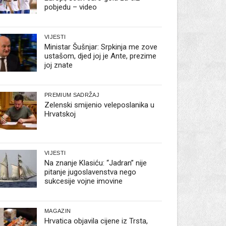
pobjedu – video
VIJESTI
Ministar Šušnjar: Srpkinja me zove
ustašom, djed joj je Ante, prezime
joj znate
PREMIUM SADRŽAJ
Zelenski smijenio veleposlanika u
Hrvatskoj
VIJESTI
Na znanje Klasiću: “Jadran” nije
pitanje jugoslavenstva nego
sukcesije vojne imovine
MAGAZIN
Hrvatica objavila cijene iz Trsta,