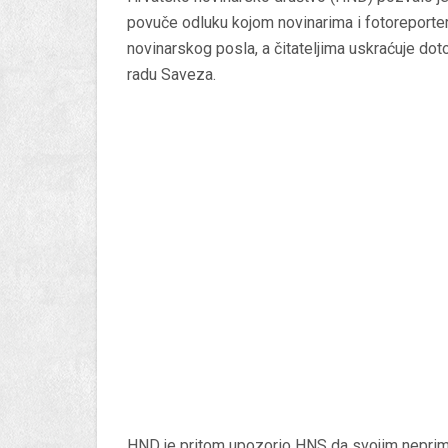
povuče odluku kojom novinarima i fotoreporte
novinarskog posla, a čitateljima uskraćuje dot
radu Saveza.
HND je pritom upozorio HNS da svojim neprim