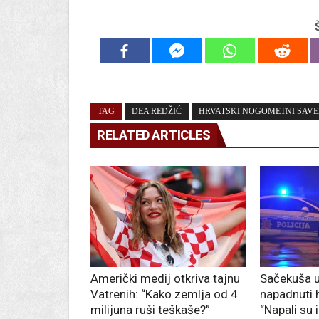
TAG
DEA REDŽIĆ
HRVATSKI NOGOMETNI SAVE
RELATED ARTICLES
Američki medij otkriva tajnu
Sačekuša u
Vatrenih: “Kako zemlja od 4
napadnuti h
milijuna ruši teškaše?”
“Napali su i