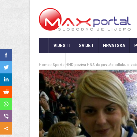
VIJESTI
SVIJET
HRVATSKA
P
GASTRO
Home
Sport
HND poziva HNS da povuče odluku o zabra