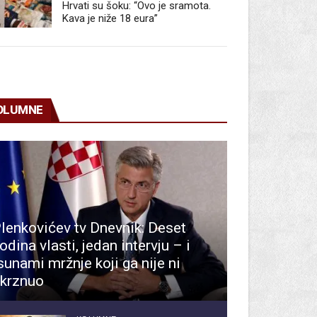
Hrvati su šoku: “Ovo je sramota.
Kava je niže 18 eura”
OLUMNE
lenkovićev tv Dnevnik: Deset
odina vlasti, jedan intervju – i
sunami mržnje koji ga nije ni
krznuo