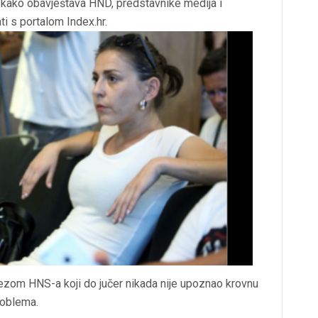
 kako obavještava HND, predstavnike medija i
ti s portalom Index.hr.
ezom HNS-a koji do jučer nikada nije upoznao krovnu
roblema.