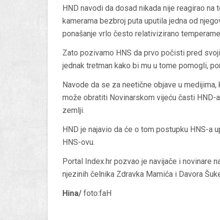
HND navodi da dosad nikada nije reagirao na te
kamerama bezbroj puta uputila jedna od njegov
ponašanje vrlo često relativizirano temperam
Zato pozivamo HNS da prvo počisti pred svoj
jednak tretman kako bi mu u tome pomogli, po
Navode da se za neetične objave u medijima, k
može obratiti Novinarskom vijeću časti HND-a
zemlji.
HND je najavio da će o tom postupku HNS-a up
HNS-ovu.
Portal Index.hr pozvao je navijače i novinare
njezinih čelnika Zdravka Mamića i Davora Šuke
Hina/
foto:faH