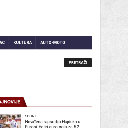
AC
KULTURA
AUTO-MOTO
AJNOVIJE
SPORT
Neviđena rapsodija Hajduka u
Europi, četiri euro gola za 5:2