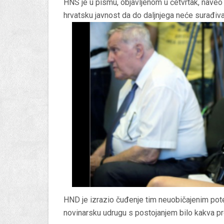
HNS je u pismu, objavljenom u četvrtak, naveo
hrvatsku javnost da do daljnjega neće surađiva
HND je izrazio čuđenje tim neuobičajenim pot
novinarsku udrugu s postojanjem bilo kakva p