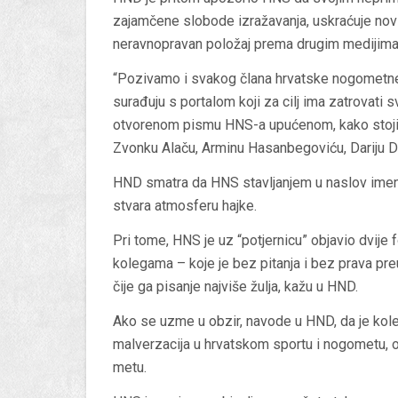
zajamčene slobode izražavanja, uskraćuje novin
neravnopravan položaj prema drugim medijima
“Pozivamo i svakog člana hrvatske nogometne ob
surađuju s portalom koji za cilj ima zatrovati
otvorenom pismu HNS-a upućenom, kako stoji u
Zvonku Alaču, Arminu Hasanbegoviću, Dariju Da
HND smatra da HNS stavljanjem u naslov imena
stvara atmosferu hajke.
Pri tome, HNS je uz “potjernicu” objavio dvije
kolegama – koje je bez pitanja i bez prava pr
čije ga pisanje najviše žulja, kažu u HND.
Ako se uzme u obzir, navode u HND, da je kol
malverzacija u hrvatskom sportu i nogometu, o
metu.