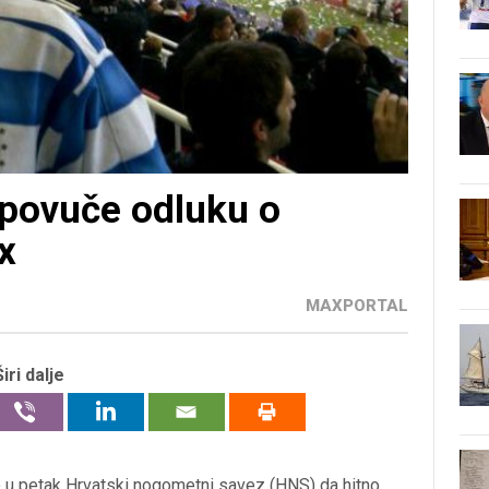
povuče odluku o
x
MAXPORTAL
Širi dalje
 u petak Hrvatski nogometni savez (HNS) da hitno