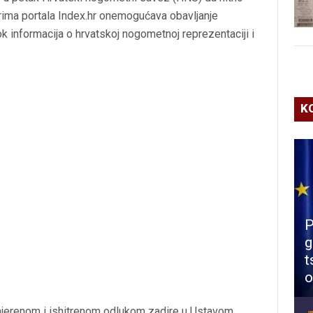
rima portala Index.hr onemogućava obavljanje
ok informacija o hrvatskoj nogometnoj reprezentaciji i
K
P
g
t
o
jerenom i ishitrenom odlukom zadire u Ustavom