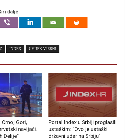
Širi dalje
Z
INDEX
UVIJEK VJERNI
 Crnoj Gori,
Portal Index u Srbiji proglasili
rvatski navijači.
ustaškim: “Ovo je ustaški
h Delije”
državni udar na Srbiju”