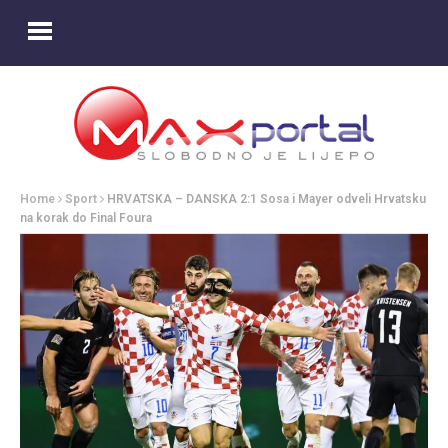
Home
Sport
HRVATSKA – DANSKA 2:1 Sosa i Mayer odveli Hrvatsku
na korak do Final Foura