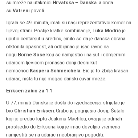
su mreže na utakmici
Hrvatska – Danska
, a onda
su
Vatreni
poveli.
Igrala se 49. minuta, imali su naši reprezentativci korner na
lijevoj strani. Poslije kratke kombinacije,
Luka Modrić
je
uputio centaršut u sredinu, činilo se da je danska obrana
otklonila opasnost, ali odbijanac je išao ravno na
nogu
Borne Sose
koji se namjestio i na šut i odmjernim
udarcem ljevicom pronašao donji desni kut
nemoćnog
Kaspera Schmeichela
. Bio je to zbilja krasan
udarac, ništa tu nije mogao danski čuvar mreže.
Eriksen zabio za 1:1
U 77. minuti Danska je došla do izjednačenja, strijelac je
bio
Christian Eriksen
. Grubo je pogriješio Josip Šutalo
koji je predao loptu Joakimu Maehleu, ovaj ju je odmah
proslijedio do Eriksena koji je imao dovoljno vremena
namjestiti se na udarac i neobranjivo pogoditi.