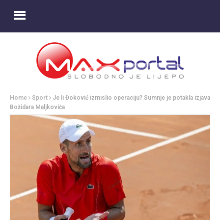
Home
Sport
Je li Đoković izmislio operaciju? Sumnje je potakla izjava
Božidara Maljkovića