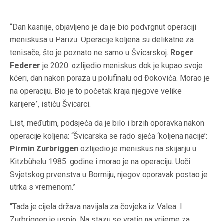
“Dan kasnije, objavljeno je da je bio podvrgnut operaciji
meniskusa u Parizu. Operacije koljena su delikatne za
tenisače, što je poznato ne samo u Švicarskoj.
Roger
Federer
je 2020. ozlijedio meniskus dok je kupao svoje
kćeri, dan nakon poraza u polufinalu od Đokovića. Morao je
na operaciju. Bio je to početak kraja njegove velike
karijere”, ističu Švicarci.
List, međutim, podsjeća da je bilo i brzih oporavka nakon
operacije koljena: “Švicarska se rado sjeća ‘koljena nacije’:
Pirmin Zurbriggen
ozlijedio je meniskus na skijanju u
Kitzbühelu 1985. godine i morao je na operaciju. Uoči
Svjetskog prvenstva u Bormiju, njegov oporavak postao je
utrka s vremenom.”
“Tada je cijela država navijala za čovjeka iz Valea. I
Zurbriggen je uspio. Na stazu se vratio na vrijeme za