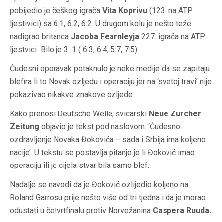
pobijedio je češkog igrača
Vita Koprivu
(123. na ATP
ljestivici) sa 6:1, 6:2, 6:2. U drugom kolu je nešto teže
nadigrao britanca
Jacoba Fearnleyja
227. igrača na ATP
ljestvici Bilo je 3: 1 ( 6:3, 6:4, 5:7, 7:5)
Čudesni oporavak potaknulo je neke medije da se zapitaju
blefira li to Novak ozljedu i operaciju jer na ‘svetoj travi’ nije
pokazivao nikakve znakove ozljede.
Kako prenosi Deutsche Welle, švicarski
Neue Zürcher
Zeitung
objavio je tekst pod naslovom: ‘Čudesno
ozdravljenje Novaka Đokovića – sada i Srbija ima koljeno
nacije’. U tekstu se postavlja pitanje je li Đoković imao
operaciju ili je cijela stvar bila samo blef.
Nadalje se navodi da je Đoković ozlijedio koljeno na
Roland Garrosu prije nešto više od tri tjedna i da je morao
odustati u četvrtfinalu protiv Norvežanina
Caspera Ruuda.