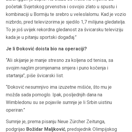
početak Svjetskog prvenstva i osvojio zlato u spustu i
kombinaciji u Bormiju te srebro u veleslalomu. Kad je vozio
nizbrdo, pred televizorima je sjedilo 1,7 milijuna gledatelja.
To je još uvijek rekordna gledanost za švicarsku televiziju
kada je u pitanju sportski događaj.”
Je li Đoković doista bio na operaciji?
“Ali skijanje je manje stresno za koljena od
tenisa
, sa
svojim naglim promjenama smjera i puno kočenja i
startanja”, piše švicarski list.
“Đoković nesumnjivo ima izuzetne mišiće, što mu je
možda sada pomoglo. Ipak, posljednjih dana na
Wimbledonu su se pojavile sumnje je li Srbin uistinu
operiran.”
Sumnje je, prema pisanju Neue Zürcher Zeitunga,
podgrijao
Božidar Maljković
, predsjednik Olimpijskog