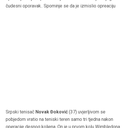
čudesni oporavak.. Spominje se da je izmislio opreaciju
Srpski tenisač
Novak Đoković
(37) uvjerljivom se
pobjedom vratio na teniski teren samo tri tjedna nakon
operacije desnog koljena. On je u prvom kolu Wimbledona