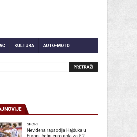
AC
KULTURA
AUTO-MOTO
AJNOVIJE
SPORT
Neviđena rapsodija Hajduka u
Europi, četiri euro gola za 5:2