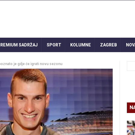
REMIUM SADRŽAJ
SPORT
KOLUMNE
ZAGREB
NOV
, poznato je gdje će igrati novu sezonu
N