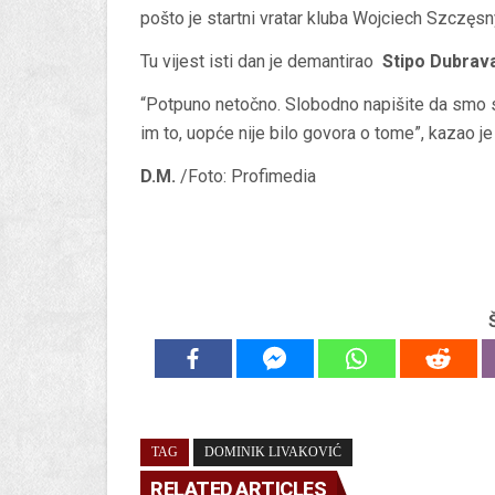
pošto je startni vratar kluba Wojciech Szczęsn
Tu vijest isti dan je demantirao
Stipo Dubrav
“Potpuno netočno. Slobodno napišite da smo 
im to, uopće nije bilo govora o tome”, kazao j
D.M.
/Foto: Profimedia
TAG
DOMINIK LIVAKOVIĆ
RELATED ARTICLES