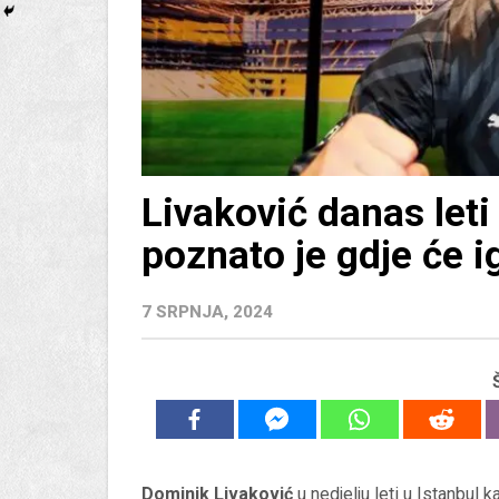
Livaković danas leti 
poznato je gdje će i
7 SRPNJA, 2024
Dominik Livaković
u nedjelju leti u Istanbul k