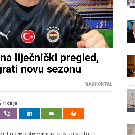
na liječnički pregled,
grati novu sezonu
MAXPORTAL
Širi dalje
ako bi obavio obvezatni liječnički pregled prije