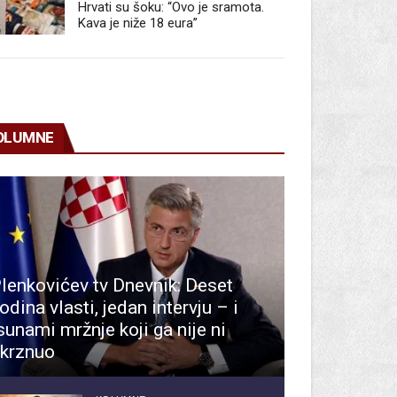
Hrvati su šoku: “Ovo je sramota.
Kava je niže 18 eura”
OLUMNE
lenkovićev tv Dnevnik: Deset
odina vlasti, jedan intervju – i
sunami mržnje koji ga nije ni
krznuo