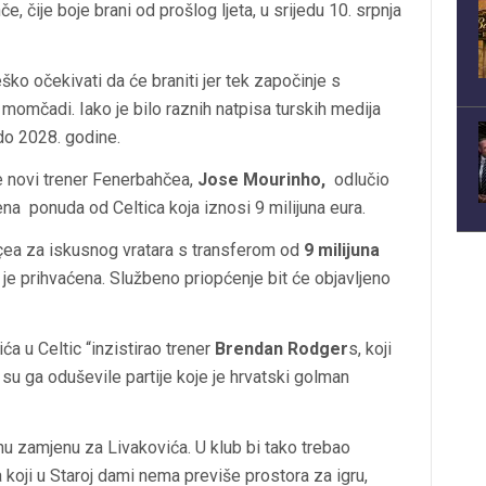
, čije boje brani od prošlog ljeta, u srijedu 10. srpnja
eško očekivati da će braniti jer tek započinje s
momčadi. Iako je bilo raznih natpisa turskih medija
do 2028. godine.
je novi trener Fenerbahčea,
Jose Mourinho,
odlučio
ena ponuda od Celtica koja iznosi 9 milijuna eura.
çea za iskusnog vratara s transferom od
9 milijuna
da je prihvaćena. Službeno priopćenje bit će objavljeno
a u Celtic “inzistirao trener
Brendan Rodger
s, koji
u ga oduševile partije koje je hrvatski golman
nu zamjenu za Livakovića. U klub bi tako trebao
koji u Staroj dami nema previše prostora za igru,