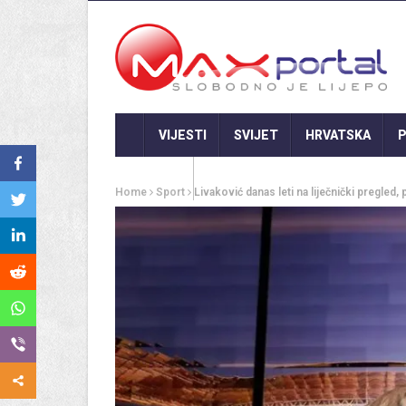
VIJESTI
SVIJET
HRVATSKA
P
GASTRO
Home
Sport
Livaković danas leti na liječnički pregled