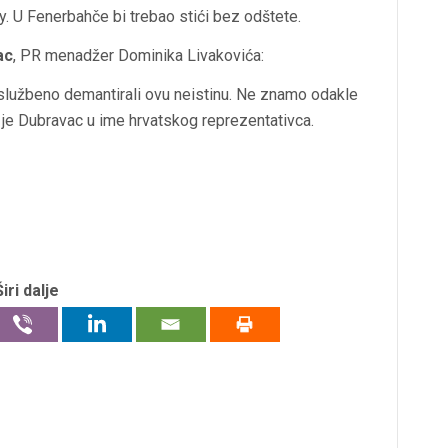
y. U Fenerbahče bi trebao stići bez odštete.
ac
, PR menadžer Dominika Livakovića:
službeno demantirali ovu neistinu. Ne znamo odakle
e je Dubravac u ime hrvatskog reprezentativca.
Širi dalje