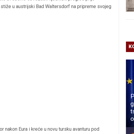
e stiže u austrijski Bad Waltersdorf na pripreme svojeg
K
P
g
t
o
or nakon Eura i kreće u novu tursku avanturu pod