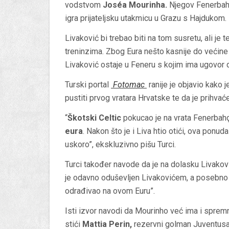
vodstvom
Joséa Mourinha.
Njegov Fenerbahče
igra prijateljsku utakmicu u Grazu s Hajdukom.
Livaković bi trebao biti na tom susretu, ali je t
treninzima. Zbog Eura nešto kasnije do većine 
Livaković ostaje u Feneru s kojim ima ugovor 
Turski portal
Fotomac
ranije je objavio kako 
pustiti prvog vratara Hrvatske te da je prihvać
“
Škotski Celtic
pokucao je na vrata Fenerbah
eura
. Nakon što je i Liva htio otići, ova ponu
uskoro”, ekskluzivno pišu Turci.
Turci također navode da je na dolasku Livaković
je odavno oduševljen Livakovićem, a posebno s
odrađivao na ovom Euru”.
Isti izvor navodi da Mourinho već ima i sprem
stići
Mattia Perin,
rezervni golman Juventusa 