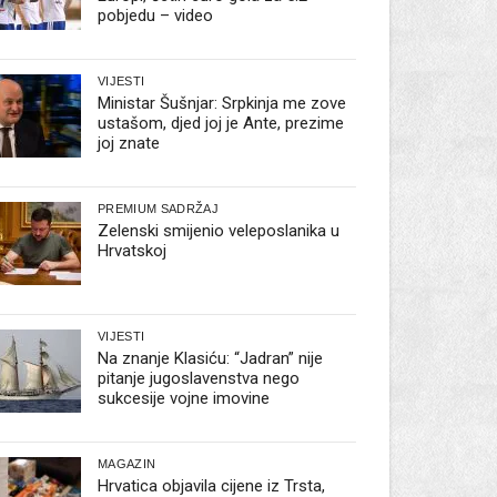
pobjedu – video
VIJESTI
Ministar Šušnjar: Srpkinja me zove
ustašom, djed joj je Ante, prezime
joj znate
PREMIUM SADRŽAJ
Zelenski smijenio veleposlanika u
Hrvatskoj
VIJESTI
Na znanje Klasiću: “Jadran” nije
pitanje jugoslavenstva nego
sukcesije vojne imovine
MAGAZIN
Hrvatica objavila cijene iz Trsta,