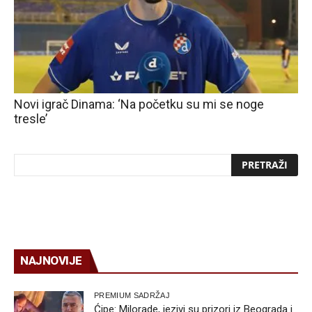
Novi igrač Dinama: ‘Na početku su mi se noge
tresle’
NAJNOVIJE
PREMIUM SADRŽAJ
Ćipe: Milorade, jezivi su prizori iz Beograda i