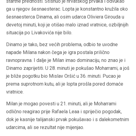
startne prednosti. Stisnuo je hrvatskog prvaka i odvukao
ga u njegov šesnaesterac. Lopta je konstantno kružila oko
šesnaesterca Dinama, ali osim udarca Oliviera Girouda u
devetoj minuti, koji je otišao malo iznad vratnice, ozbiljnijih
situacija po Livakovića nije bilo.
Dinamo je tako, bez većih problema, odbio te uvodne
napade Milana nakon čega je igra postala prilično
ravnopravna. I dalje je Milan imao dominaciju, no znao je i
Dinamo zaprijetiti. U 28. minuti je pokušao Moharrami, a još
je bliže pogotku bio Mislav Oršić u 36. minuti. Pucao je
prema suprotnom kutu, ali je lopta prošla pored domaće
vratnice.
Milan je mogao povesti u 21. minuti, ali je Moharrami
odlično reagirao prije Rafaela Leaa i spriječio pogodak,
dok je kasnije talijanski prvak pokušavao i s dalekometnim
udarcima, ali se rezultat nije mijenjao.