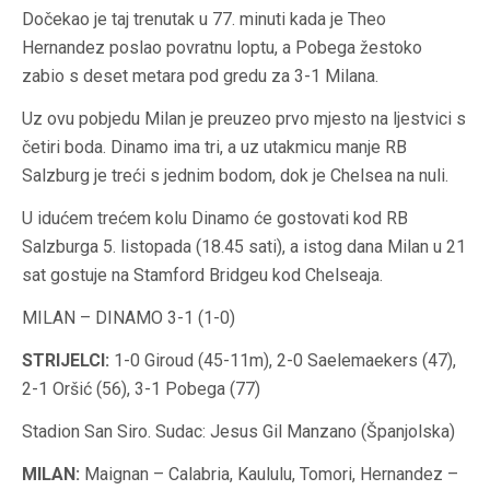
Dočekao je taj trenutak u 77. minuti kada je Theo
Hernandez poslao povratnu loptu, a Pobega žestoko
zabio s deset metara pod gredu za 3-1 Milana.
Uz ovu pobjedu Milan je preuzeo prvo mjesto na ljestvici s
četiri boda. Dinamo ima tri, a uz utakmicu manje RB
Salzburg je treći s jednim bodom, dok je Chelsea na nuli.
U idućem trećem kolu Dinamo će gostovati kod RB
Salzburga 5. listopada (18.45 sati), a istog dana Milan u 21
sat gostuje na Stamford Bridgeu kod Chelseaja.
MILAN – DINAMO 3-1 (1-0)
STRIJELCI:
1-0 Giroud (45-11m), 2-0 Saelemaekers (47),
2-1 Oršić (56), 3-1 Pobega (77)
Stadion San Siro. Sudac: Jesus Gil Manzano (Španjolska)
MILAN:
Maignan – Calabria, Kaululu, Tomori, Hernandez –