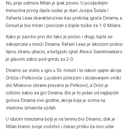
No, prije odmora Milan je ipak poveo. U posljednjim
trenucima prvog dijela sudac je duel Josipa Šutala i
Rafaela Leaa okarakterizirao kao prekršaj igrača Dinama, a
Giroud je bio miran i precizan s bijele točke za 1-0 Milana.
Kako je završio prvi dio tako je počeo i drugi, lopta se
zakoprcala u mreži Dinama. Rafael Leao je lakoćom probio
lijevu stranu, ubacio, a belgijski igrač Alexis Saelemaekers
je glavom zabio pod gredu za 2-0.
Dinamo se vratio u igru u 56. minuti i to nakon sjajne akcije
Oršića i Petkovića. Lucidnim potezom i dodavanjem veliki
dio Milanove obrane prevario je Petković, a Oršić je
odlično zabio za gol Dinama. Bio je to jedan od najljepših
golova Dinama ove godine, akcija koja je svima na
stadionu izmamila uzdah.
U idućim minutama bolji je na terenu bio Dinamo, dok je
Milan branio svoje vodstvo i čekao priliku za novi udar.