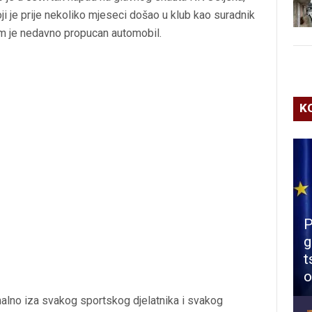
ji je prije nekoliko mjeseci došao u klub kao suradnik
em je nedavno propucan automobil.
K
P
g
t
o
alno iza svakog sportskog djelatnika i svakog