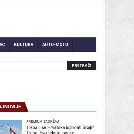
AC
KULTURA
AUTO-MOTO
AJNOVIJE
PREMIUM SADRŽAJ
Treba li se Hrvatska ispričati Srbiji?
Treba! Evo teksta isprike