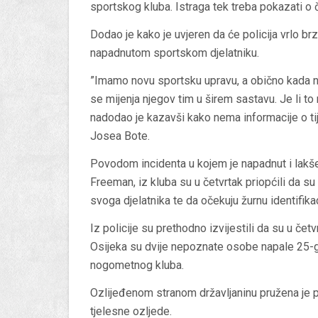
sportskog kluba. Istraga tek treba pokazati o 
Dodao je kako je uvjeren da će policija vrlo brz
napadnutom sportskom djelatniku.
”Imamo novu sportsku upravu, a obično kada n
se mijenja njegov tim u širem sastavu. Je li t
nadodao je kazavši kako nema informacije o ti
Josea Bote.
Povodom incidenta u kojem je napadnut i lakše
Freeman, iz kluba su u četvrtak priopćili da s
svoga djelatnika te da očekuju žurnu identifika
Iz policije su prethodno izvijestili da su u čet
Osijeka su dvije nepoznate osobe napale 25-go
nogometnog kluba.
Ozlijeđenom stranom državljaninu pružena je
tjelesne ozljede.