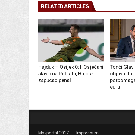
RELATED ARTICLES
Hajduk – Osijek 0:1 Osječani
Tonči Glav
slavili na Poljudu, Hajduk
objava da j
zapucao penal
potpomaga
eura
Maxportal 2017
Impressum