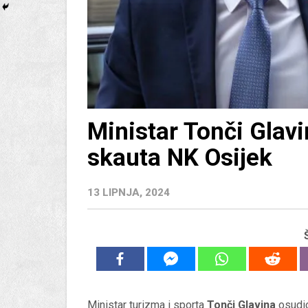
Ministar Tonči Glav
skauta NK Osijek
13 LIPNJA, 2024
Ministar turizma i sporta
Tonči Glavina
osudio