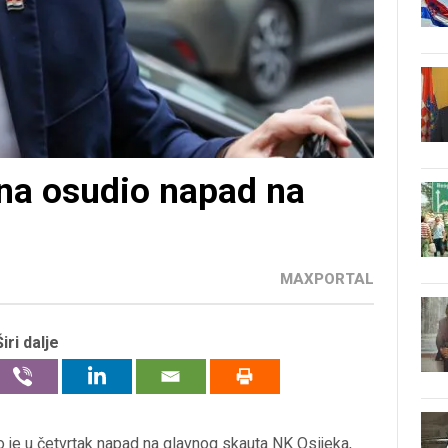
ina osudio napad na
MAXPORTAL
Širi dalje
 je u četvrtak napad na glavnog skauta NK Osijeka,