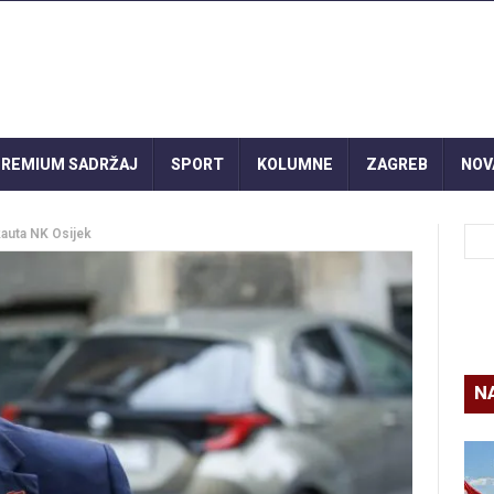
REMIUM SADRŽAJ
SPORT
KOLUMNE
ZAGREB
NOV
kauta NK Osijek
N