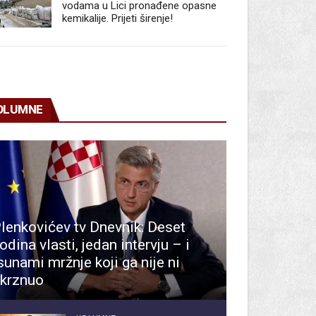
vodama u Lici pronađene opasne
kemikalije. Prijeti širenje!
OLUMNE
lenkovićev tv Dnevnik: Deset
odina vlasti, jedan intervju – i
sunami mržnje koji ga nije ni
krznuo