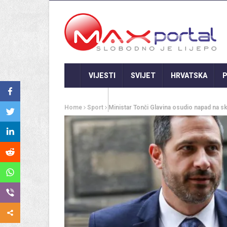
VIJESTI
SVIJET
HRVATSKA
P
GASTRO
Home
Sport
Ministar Tonči Glavina osudio napad na s