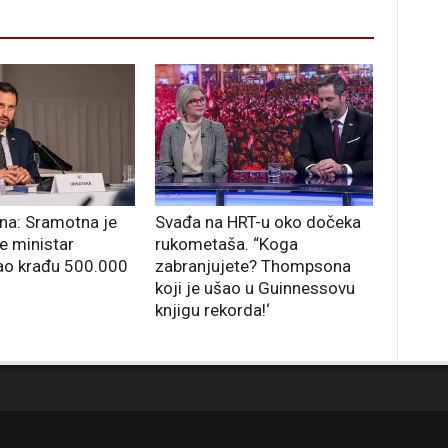
ina: Sramotna je
Svađa na HRT-u oko dočeka
e ministar
rukometaša. “Koga
o krađu 500.000
zabranjujete? Thompsona
koji je ušao u Guinnessovu
knjigu rekorda!‘