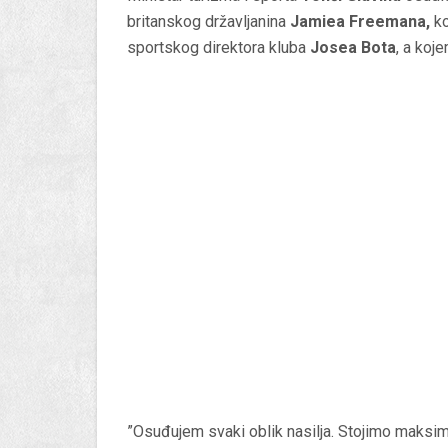
britanskog državljanina
Jamiea Freemana,
ko
sportskog direktora kluba
Josea Bota
, a koj
”Osuđujem svaki oblik nasilja. Stojimo maksim