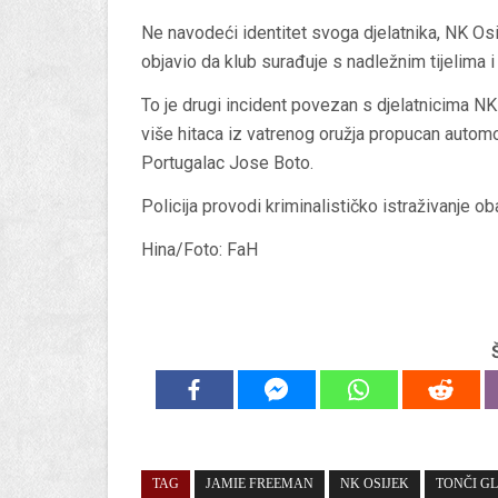
Ne navodeći identitet svoga djelatnika, NK Os
objavio da klub surađuje s nadležnim tijelima 
To je drugi incident povezan s djelatnicima NK 
više hitaca iz vatrenog oružja propucan automob
Portugalac Jose Boto.
Policija provodi kriminalističko istraživanje ob
Hina/Foto: FaH
TAG
JAMIE FREEMAN
NK OSIJEK
TONČI G