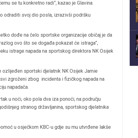
čemu se tu konkretno radi”, kazao je Glavina.
o odraditi svoj dio posla, izrazivši podršku
etko dođe na čelo sportske organizacije običaj je da
o razlog ovo što se događa pokazat će istraga”,
jeku istrage napada na sportskog direktora NK Osijek
 ozlijeđen sportski djelatnik NK Osijek Jamie
u svi zgroženi zbog incidenta i fizičkog napada na
ciju napadača.
vrtak u noći, oko pola dva iza ponoći, na području
dišnjeg stranog državljanina, sportskog djelatnika
 pomoć u osječkom KBC-u gdje su mu utvrđene lakše