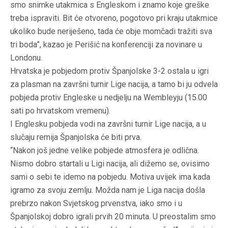
smo snimke utakmica s Engleskom i znamo koje greške
treba ispraviti. Bit će otvoreno, pogotovo pri kraju utakmice
ukoliko bude neriješeno, tada će obje momčadi tražiti sva
tri boda”, kazao je Perišić na konferenciji za novinare u
Londonu.
Hrvatska je pobjedom protiv Španjolske 3-2 ostala u igri
za plasman na završni turnir Lige nacija, a tamo bi ju odvela
pobjeda protiv Engleske u nedjelju na Wembleyju (15.00
sati po hrvatskom vremenu).
I Englesku pobjeda vodi na završni turnir Lige nacija, a u
slučaju remija Španjolska će biti prva.
“Nakon još jedne velike pobjede atmosfera je odlična.
Nismo dobro startali u Ligi nacija, ali dižemo se, ovisimo
sami o sebi te idemo na pobjedu. Motiva uvijek ima kada
igramo za svoju zemlju. Možda nam je Liga nacija došla
prebrzo nakon Svjetskog prvenstva, iako smo i u
Španjolskoj dobro igrali prvih 20 minuta. U preostalim smo