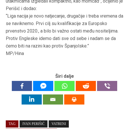
utakmicama izgledali kompaktno, kao momčad”, ocijenio je
Perišić i dodao:
“Liga nacija je novo natjecanje, drugačije i treba vremena da
se naviknemo. Prvi cilj su kvalifikacije za Europsko
prvenstvo 2020., a bilo bi važno ostati među nositeljima.
Protiv Engleske idemo dati sve od sebe i nadam se da
ćemo biti na razini kao protiv Španjolske.”
MP/Hina
Širi dalje
TAG
IVAN PERIŠIĆ
VATRENI