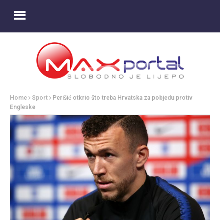
Home
Sport
Perišić otkrio što treba Hrvatska za pobjedu protiv
Engleske