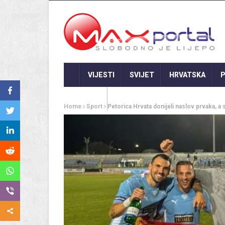
VIJESTI
SVIJET
HRVATSKA
P
GASTRO
Home
Sport
Petorica Hrvata donijeli naslov prvaka, a sl