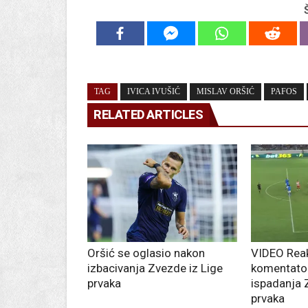
TAG
IVICA IVUŠIĆ
MISLAV ORŠIĆ
PAFOS
RELATED ARTICLES
Oršić se oglasio nakon
VIDEO Reak
izbacivanja Zvezde iz Lige
komentato
prvaka
ispadanja 
prvaka