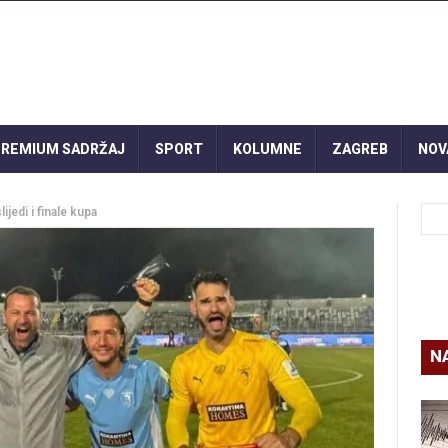
REMIUM SADRŽAJ
SPORT
KOLUMNE
ZAGREB
NOV
ijedi i finale kupa
N