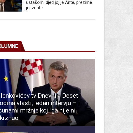
ustašom, djed joj je Ante, prezime
joj znate
OLUMNE
lenkovićev tv Dnevnik: Deset
odina vlasti, jedan intervju – i
sunami mržnje koji ga nije ni
krznuo