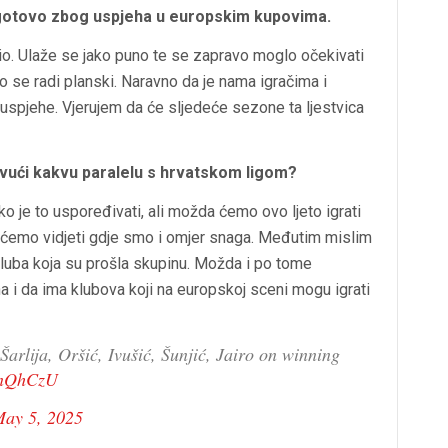
ogotovo zbog uspjeha u europskim kupovima.
užio. Ulaže se jako puno te se zapravo moglo očekivati
što se radi planski. Naravno da je nama igračima i
 uspjehe. Vjerujem da će sljedeće sezone ta ljestvica
ovući kakvu paralelu s hrvatskom ligom?
o je to uspoređivati, ali možda ćemo ovo ljeto igrati
a ćemo vidjeti gdje smo i omjer snaga. Međutim mislim
 kluba koja su prošla skupinu. Možda i po tome
na i da ima klubova koji na europskoj sceni mogu igrati
arlija, Oršić, Ivušić, Šunjić, Jairo on winning
gJnQhCzU
ay 5, 2025