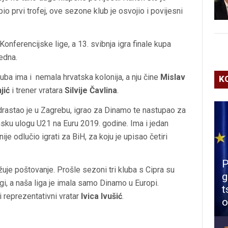
io prvi trofej, ove sezone klub je osvojio i povijesni
onferencijske lige, a 13. svibnja igra finale kupa
ledna.
ba ima i nemala hrvatska kolonija, a nju čine
Mislav
K
jić
i trener vratara
Silvije Čavlina
.
odrastao je u Zagrebu, igrao za Dinamo te nastupao za
nsku ulogu U21 na Euru 2019. godine. Ima i jedan
ije odlučio igrati za BiH, za koju je upisao četiri
P
uje poštovanje. Prošle sezoni tri kluba s Cipra su
g
ligi, a naša liga je imala samo Dinamo u Europi.
t
 reprezentativni vratar
Ivica Ivušić
.
o