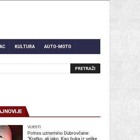
AC
KULTURA
AUTO-MOTO
AJNOVIJE
VIJESTI
Potres uznemirio Dubrovčane:
“Kratko, ali jako. Kao buka iz velike