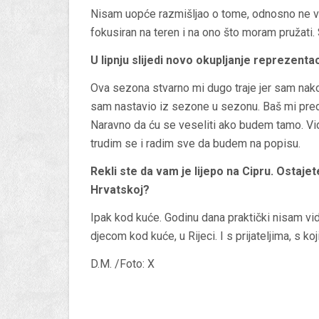
Nisam uopće razmišljao o tome, odnosno ne vod
fokusiran na teren i na ono što moram pružati. 
U lipnju slijedi novo okupljanje reprezent
Ova sezona stvarno mi dugo traje jer sam nakon
sam nastavio iz sezone u sezonu. Baš mi predugo
Naravno da ću se veseliti ako budem tamo. Vidj
trudim se i radim sve da budem na popisu.
Rekli ste da vam je lijepo na Cipru. Ostajete
Hrvatskoj?
Ipak kod kuće. Godinu dana praktički nisam vid
djecom kod kuće, u Rijeci. I s prijateljima, s k
D.M. /Foto: X