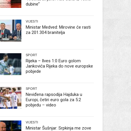
dubine”
VIJESTI
Ministar Medved: Mirovine će rasti
za 201.304 branitelja
SPORT
Rijeka – Ilves 1:0 Euro golom
Jankovića Rijeka do nove europske
pobjede
SPORT
Neviđena rapsodija Hajduka u
Europi, četiri euro gola za 5:2
pobjedu – video
VIJESTI
Ministar Šušnjar: Srpkinja me zove