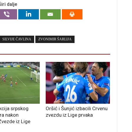
Širi dalje
SILVIJE ČAVLINA
ZVONIMIR ŠARLIJA
cija srpskog
Oršić i Šunjić izbacili Crvenu
ra nakon
zvezdu iz Lige prvaka
Zvezde iz Lige