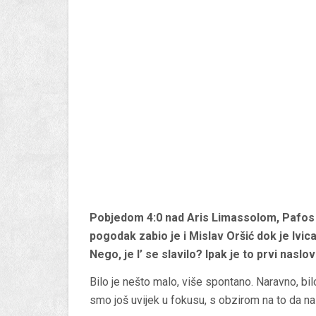
Pobjedom 4:0 nad Aris Limassolom, Pafos j
pogodak zabio je i Mislav Oršić dok je Ivic
Nego, je l’ se slavilo? Ipak je to prvi naslo
Bilo je nešto malo, više spontano. Naravno, bilo
smo još uvijek u fokusu, s obzirom na to da nas 