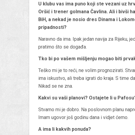
U klubu vas ima puno koji ste vezani uz hr
Oršić i trener golmana Čavlina. Ali i bivši h
BiH, a nekad je nosio dres Dinama i Lokomot
pripadnosti?
Naravno da ima. Ipak jedan navija za Rijeku, 
pratimo što se događa.
Tko bi po vašem mišljenju mogao biti prva
Teško mi je to reći, ne volim prognozirati. St
ima iskustvo, ali treba igrati do kraja. S time
Nikad se ne zna.
Kakvi su vaši planovi? Ostajete li u Pafos
Stvarno mi je dobro. Na poslovnom planu napreduj
Imam ugovor još godinu dana i vidjet ćemo.
A ima li kakvih ponuda?