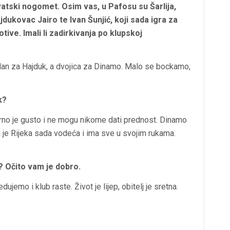
vatski nogomet. Osim vas, u Pafosu su Šarlija,
ajdukovac Jairo te Ivan Šunjić, koji sada igra za
ive. Imali li zadirkivanja po klupskoj
jedan za Hajduk, a dvojica za Dinamo. Malo se bockamo,
k?
varno je gusto i ne mogu nikome dati prednost. Dinamo
 da je Rijeka sada vodeća i ima sve u svojim rukama.
u? Očito vam je dobro.
emo i klub raste. Život je lijep, obitelj je sretna.