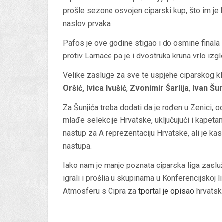
prošle sezone osvojen ciparski kup, što im je b
naslov prvaka.
Pafos je ove godine stigao i do osmine finala K
protiv Larnace pa je i dvostruka kruna vrlo izg
Velike zasluge za sve te uspjehe ciparskog klu
Oršić,
Ivica Ivušić
,
Zvonimir Šarlija
,
Ivan Šun
Za Šunjića treba dodati da je rođen u Zenici, 
mlađe selekcije Hrvatske, uključujući i kapeta
nastup za A reprezentaciju Hrvatske, ali je kasn
nastupa.
Iako nam je manje poznata ciparska liga zasluž
igrali i prošlia u skupinama u Konferencijskoj 
Atmosferu s Cipra za
tportal
je opisao
hrvatski