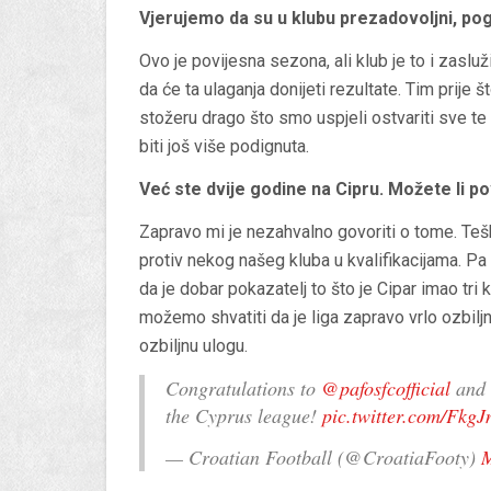
Vjerujemo da su u klubu prezadovoljni, p
Ovo je povijesna sezona, ali klub je to i zasl
da će ta ulaganja donijeti rezultate. Tim prije 
stožeru drago što smo uspjeli ostvariti sve te
biti još više podignuta.
Već ste dvije godine na Cipru. Možete li p
Zapravo mi je nezahvalno govoriti o tome. Tešk
protiv nekog našeg kluba u kvalifikacijama. P
da je dobar pokazatelj to što je Cipar imao tri
možemo shvatiti da je liga zapravo vrlo ozbilj
ozbiljnu ulogu.
Congratulations to
@pafosfcofficial
and Š
the Cyprus league!
pic.twitter.com/Fk
— Croatian Football (@CroatiaFooty)
M