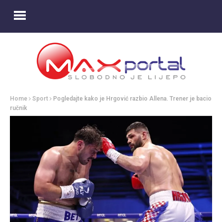
Home
Sport
Pogledajte kako je Hrgović razbio Allena. Trener je bacio
ručnik