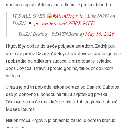
stigao reagirati, Allenov kut odlučio je prekinuti borbu.
IT'S ALL OVER
#AllenHrgovic
| Live NOW on
DAZN
pic.twitter.com/cN0RJc94FK
— DAZN Boxing (@DAZNBoxing)
May 16, 2026
Hrgović je došao do treće pobjede zaredom. Zadnji put
borio se protiv Davida Adeleyea u kolovozu prošle godine
i pobijedio ga odlukom sudaca, a prije toga je svladao
Joea Joycea u travnju prošle godine, također odlukom
sudaca.
U nizu je od tri pobjede nakon poraza od Daniela Duboisa i
sad je ponovno u pohodu na titulu svjetskog prvaka.
Očekuje se da će mu idući protivnik biti engleski boksač
Moses Itauma.
Nakon meča Hrgović je objasnio zašto je odmah krenuo
agresivno.