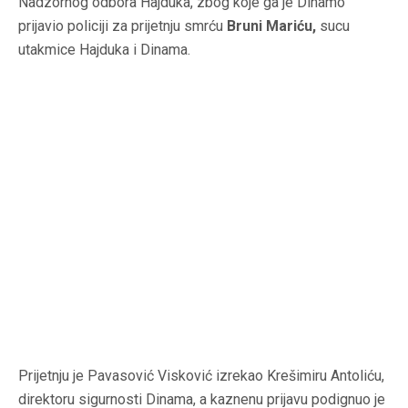
Nadzornog odbora Hajduka, zbog koje ga je Dinamo
prijavio policiji za prijetnju smrću
Bruni Mariću,
sucu
utakmice Hajduka i Dinama.
Prijetnju je Pavasović Visković izrekao
Krešimiru Antoliću
,
direktoru sigurnosti Dinama, a kaznenu prijavu podignuo je