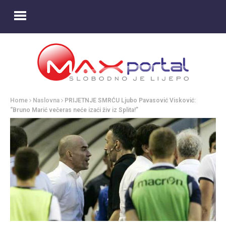
Home
Naslovna
PRIJETNJE SMRĆU Ljubo Pavasović Visković:
“Bruno Marić večeras neće izaći živ iz Splita!”