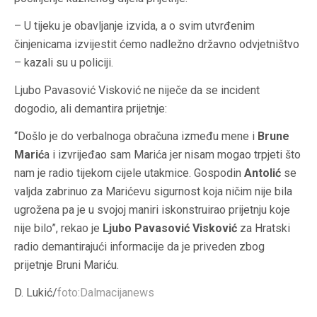
– U tijeku je obavljanje izvida, a o svim utvrđenim
činjenicama izvijestit ćemo nadležno državno odvjetništvo
– kazali su u policiji.
Ljubo Pavasović Visković ne niječe da se incident
dogodio, ali demantira prijetnje:
“Došlo je do verbalnoga obračuna između mene i
Brune
Marić
a i izvrijeđao sam Marića jer nisam mogao trpjeti što
nam je radio tijekom cijele utakmice. Gospodin
Antolić
se
valjda zabrinuo za Marićevu
sigurnost
koja ničim nije bila
ugrožena pa je u svojoj maniri iskonstruirao prijetnju koje
nije bilo”, rekao je
Ljubo Pavasović Visković
za Hratski
radio demantirajući informacije da je priveden zbog
prijetnje Bruni Mariću.
D. Lukić/
foto:Dalmacijanews