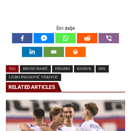
Širi dalje
TAG
BRUNO MARIĆ
DINAMO
HAJDUK
HNL
LJUBO PAVASOVIĆ VISKOVIĆ
RELATED ARTICLES