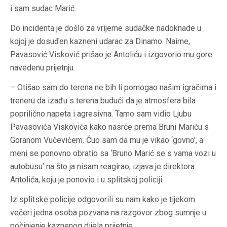
i sam sudac Marić.
Do incidenta je došlo za vrijeme sudačke nadoknade u
kojoj je dosuđen kazneni udarac za Dinamo. Naime,
Pavasović Visković prišao je Antoliću i izgovorio mu gore
navedenu prijetnju.
– Otišao sam do terena ne bih li pomogao našim igračima i
treneru da izađu s terena budući da je atmosfera bila
poprilično napeta i agresivna. Tamo sam vidio Ljubu
Pavasovića Viskovića kako nasrće prema Bruni Mariću s
Goranom Vučevićem
. Čuo sam da mu je vikao ‘govno’, a
meni se ponovno obratio sa ‘Bruno Marić se s vama vozi u
autobusu’ na što ja nisam reagirao, izjava je direktora
Antolića, koju je ponovio i u splitskoj policiji.
Iz splitske policije odgovorili su nam kako je tijekom
večeri jedna osoba pozvana na razgovor zbog sumnje u
počinjenje kaznenog dijela prijetnje.