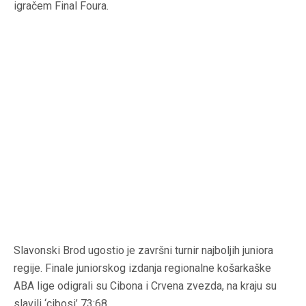
igračem Final Foura.
Slavonski Brod ugostio je završni turnir najboljih juniora
regije. Finale juniorskog izdanja regionalne košarkaške
ABA lige odigrali su Cibona i Crvena zvezda, na kraju su
slavili ‘cibosi’ 73:68