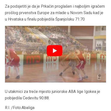
Za podsjetiti je da je Prkačin proglašen i najboljim igračem
prošlog prvenstva Europe za mlade u Novom Sadu kad je
u Hrvatska u finalu pobijedila Španjolsku 71:70
U utakmici za treće mjesto juniorske ABA lige Igokea je
pobijedila Cedevitu 90:88.
R.I. /Foto:Abaliga