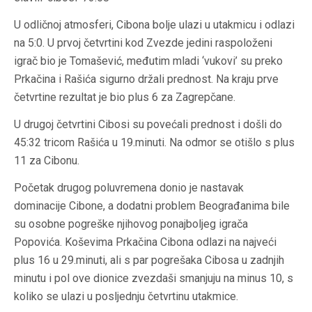
U odličnoj atmosferi, Cibona bolje ulazi u utakmicu i odlazi
na 5:0. U prvoj četvrtini kod Zvezde jedini raspoloženi
igrač bio je Tomašević, međutim mladi ‘vukovi’ su preko
Prkačina i Rašića sigurno držali prednost. Na kraju prve
četvrtine rezultat je bio plus 6 za Zagrepčane.
U drugoj četvrtini Cibosi su povećali prednost i došli do
45:32 tricom Rašića u 19.minuti. Na odmor se otišlo s plus
11 za Cibonu.
Početak drugog poluvremena donio je nastavak
dominacije Cibone, a dodatni problem Beograđanima bile
su osobne pogreške njihovog ponajboljeg igrača
Popovića. Koševima Prkačina Cibona odlazi na najveći
plus 16 u 29.minuti, ali s par pogrešaka Cibosa u zadnjih
minutu i pol ove dionice zvezdaši smanjuju na minus 10, s
koliko se ulazi u posljednju četvrtinu utakmice.