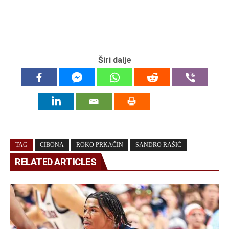
Širi dalje
TAG
CIBONA
ROKO PRKAČIN
SANDRO RAŠIĆ
RELATED ARTICLES