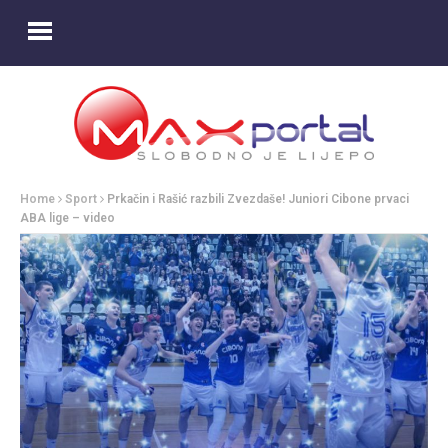
Home
Sport
Prkačin i Rašić razbili Zvezdaše! Juniori Cibone prvaci
ABA lige – video