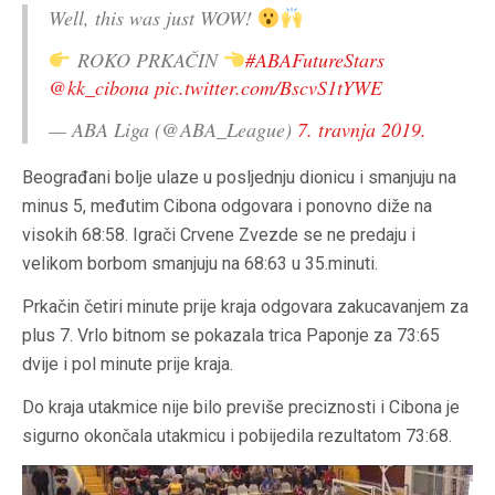
Well, this was just WOW!
ROKO PRKAČIN
#ABAFutureStars
@kk_cibona
pic.twitter.com/BscvS1tYWE
— ABA Liga (@ABA_League)
7. travnja 2019.
Beograđani bolje ulaze u posljednju dionicu i smanjuju na
minus 5, međutim Cibona odgovara i ponovno diže na
visokih 68:58. Igrači Crvene Zvezde se ne predaju i
velikom borbom smanjuju na 68:63 u 35.minuti.
Prkačin četiri minute prije kraja odgovara zakucavanjem za
plus 7. Vrlo bitnom se pokazala trica Paponje za 73:65
dvije i pol minute prije kraja.
Do kraja utakmice nije bilo previše preciznosti i Cibona je
sigurno okončala utakmicu i pobijedila rezultatom 73:68.