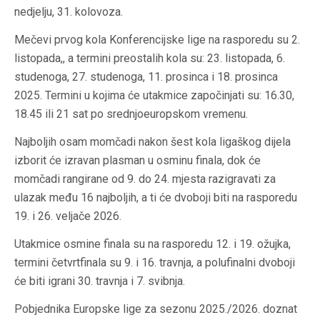
nedjelju, 31. kolovoza.
Mečevi prvog kola Konferencijske lige na rasporedu su 2.
listopada,, a termini preostalih kola su: 23. listopada, 6.
studenoga, 27. studenoga, 11. prosinca i 18. prosinca
2025. Termini u kojima će utakmice započinjati su: 16.30,
18.45 ili 21 sat po srednjoeuropskom vremenu.
Najboljih osam momčadi nakon šest kola ligaškog dijela
izborit će izravan plasman u osminu finala, dok će
momčadi rangirane od 9. do 24. mjesta razigravati za
ulazak među 16 najboljih, a ti će dvoboji biti na rasporedu
19. i 26. veljače 2026.
Utakmice osmine finala su na rasporedu 12. i 19. ožujka,
termini četvrtfinala su 9. i 16. travnja, a polufinalni dvoboji
će biti igrani 30. travnja i 7. svibnja.
Pobjednika Europske lige za sezonu 2025./2026. doznat