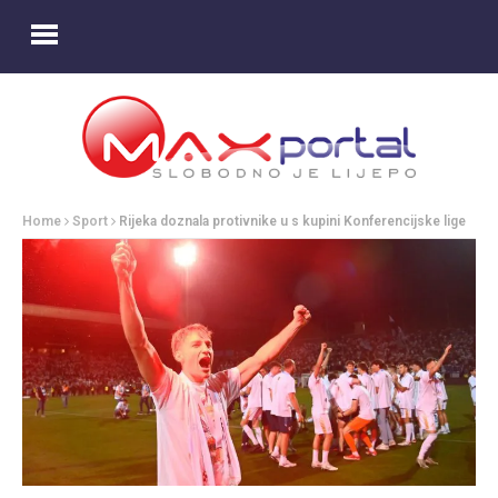
Home
Sport
Rijeka doznala protivnike u s kupini Konferencijske lige