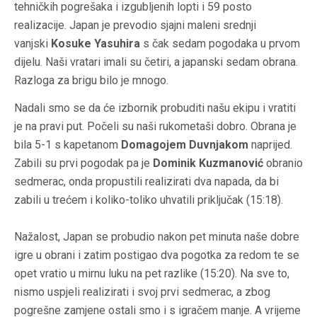
tehničkih pogrešaka i izgubljenih lopti i 59 posto
realizacije. Japan je prevodio sjajni maleni srednji
vanjski
Kosuke Yasuhira
s čak sedam pogodaka u prvom
dijelu. Naši vratari imali su četiri, a japanski sedam obrana.
Razloga za brigu bilo je mnogo.
Nadali smo se da će izbornik probuditi našu ekipu i vratiti
je na pravi put. Počeli su naši rukometaši dobro. Obrana je
bila 5-1 s kapetanom
Domagojem Duvnjakom
naprijed.
Zabili su prvi pogodak pa je
Dominik Kuzmanović
obranio
sedmerac, onda propustili realizirati dva napada, da bi
zabili u trećem i koliko-toliko uhvatili priključak (15:18).
Nažalost, Japan se probudio nakon pet minuta naše dobre
igre u obrani i zatim postigao dva pogotka za redom te se
opet vratio u mirnu luku na pet razlike (15:20). Na sve to,
nismo uspjeli realizirati i svoj prvi sedmerac, a zbog
pogrešne zamjene ostali smo i s igračem manje. A vrijeme