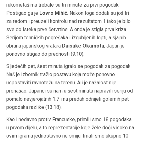
rukometašima trebale su tri minute za prvi pogodak.
Postigao ga je
Lovro Mihić.
Nakon toga dodali su još tri
za redom i preuzeli kontrolu nad rezultatom. I tako je bilo
sve do isteka prve četvrtine. A onda je stigla prva kriza.
Serijom tehničkih pogrešaka i izgubljenih lopti, a sjajnih
obrana japanskog vratara
Daisuke Okamota
, Japan je
ponovno stigao do prednosti (9:10).
Sljedećih pet, šest minuta igralo se pogodak za pogodak.
Naš je izbornik tražio postavu koja može ponovno
uspostaviti ravnotežu na terenu. Ali je nažalost nije
pronašao. Japanci su nam u šest minuta napravili seriju od
pomalo nevjerojatnih 1:7 i na predah odnijeli golemih pet
pogodaka razlike (13:18).
Kao i nedavno protiv Francuske, primili smo 18 pogodaka
u prvom dijelu, a to reprezentacije koje žele doći visoko na
ovim igrama jednostavno ne smiju. Imali smo ukupno 10