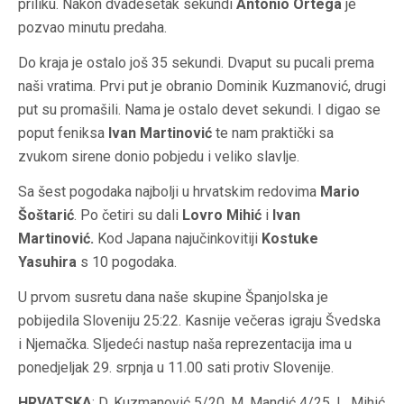
priliku. Nakon dvadesetak sekundi
Antonio Ortega
je
pozvao minutu predaha.
Do kraja je ostalo još 35 sekundi. Dvaput su pucali prema
naši vratima. Prvi put je obranio Dominik Kuzmanović, drugi
put su promašili. Nama je ostalo devet sekundi. I digao se
poput feniksa
Ivan Martinović
te nam praktički sa
zvukom sirene donio pobjedu i veliko slavlje.
Sa šest pogodaka najbolji u hrvatskim redovima
Mario
Šoštarić
. Po četiri su dali
Lovro Mihić
i
Ivan
Martinović.
Kod Japana najučinkovitiji
Kostuke
Yasuhira
s 10 pogodaka.
U prvom susretu dana naše skupine Španjolska je
pobijedila Sloveniju 25:22. Kasnije večeras igraju Švedska
i Njemačka. Sljedeći nastup naša reprezentacija ima u
ponedjeljak 29. srpnja u 11.00 sati protiv Slovenije.
HRVATSKA
: D. Kuzmanović 5/20, M. Mandić 4/25, L. Mihić