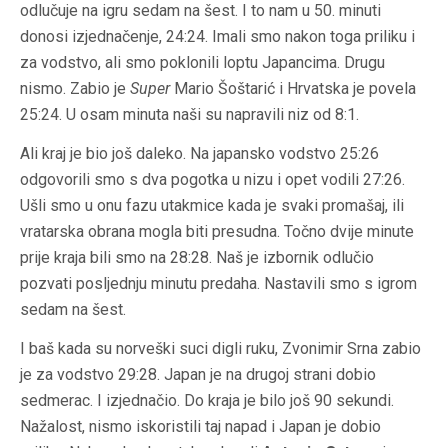
odlučuje na igru sedam na šest. I to nam u 50. minuti
donosi izjednačenje, 24:24. Imali smo nakon toga priliku i
za vodstvo, ali smo poklonili loptu Japancima. Drugu
nismo. Zabio je
Super
Mario Šoštarić i Hrvatska je povela
25:24. U osam minuta naši su napravili niz od 8:1.
Ali kraj je bio još daleko. Na japansko vodstvo 25:26
odgovorili smo s dva pogotka u nizu i opet vodili 27:26.
Ušli smo u onu fazu utakmice kada je svaki promašaj, ili
vratarska obrana mogla biti presudna. Točno dvije minute
prije kraja bili smo na 28:28. Naš je izbornik odlučio
pozvati posljednju minutu predaha. Nastavili smo s igrom
sedam na šest.
I baš kada su norveški suci digli ruku, Zvonimir Srna zabio
je za vodstvo 29:28. Japan je na drugoj strani dobio
sedmerac. I izjednačio. Do kraja je bilo još 90 sekundi.
Nažalost, nismo iskoristili taj napad i Japan je dobio