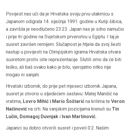
Povijest nas uči da je Hrvatska svoju prvu utakmicu s
Japanom odigrala 14. siječnja 1991. godine u Kutiji šibica,
a završila je neodlučeno 23:23. Japan nas je silno namučio
i prije tri godine na Svjetskom prvenstvu u Egiptu. I taj je
susret završen remijem. Slučajnost je htjela da svoj šesti
nastup u povijesti na Olimpijskim igrama Hrvatska otvara
susretom protiv iste reprezentacije. Slutili smo da će biti
teško, ali baš ovako kako je bilo, vjerojatno nitko nije
mogao ni sanjati.
Hrvatski izbornik, do prije pet mjeseci izbornik Japana,
susret je otvorio u sljedećem sastavu:
Matej Mandić
na
vratima,
Lovro Mihić i Mario Šoštarić
na krilima te
Veron
Načinović
na crti. Na vanjskim pozicijama krenuli su
Tin
Lučin, Domagoj Duvnjak
i
Ivan Martinović.
Japanci su dobro otvorili susret i poveli 0:2. Našim