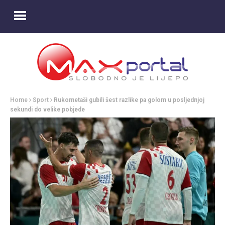
Home
Sport
Rukometaši gubili šest razlike pa golom u posljednjoj
sekundi do velike pobjede