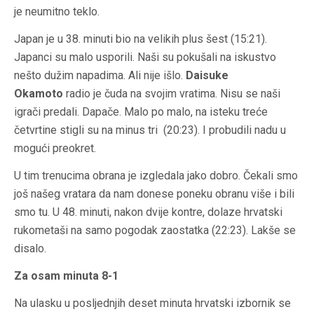
je neumitno teklo.
Japan je u 38. minuti bio na velikih plus šest (15:21).
Japanci su malo usporili. Naši su pokušali na iskustvo
nešto dužim napadima. Ali nije išlo.
Daisuke
Okamoto
radio je čuda na svojim vratima. Nisu se naši
igrači predali. Dapače. Malo po malo, na isteku treće
četvrtine stigli su na minus tri (20:23). I probudili nadu u
mogući preokret.
U tim trenucima obrana je izgledala jako dobro. Čekali smo
još našeg vratara da nam donese poneku obranu više i bili
smo tu. U 48. minuti, nakon dvije kontre, dolaze hrvatski
rukometaši na samo pogodak zaostatka (22:23). Lakše se
disalo.
Za osam minuta 8-1
Na ulasku u posljednjih deset minuta hrvatski izbornik se