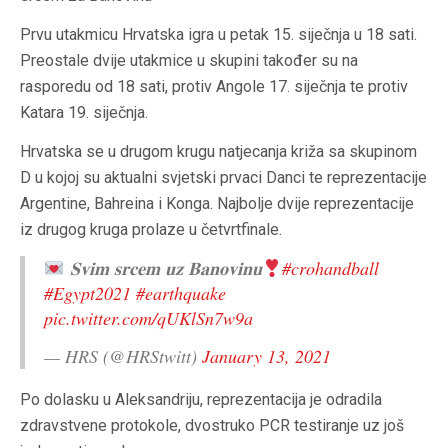
Prvu utakmicu Hrvatska igra u petak 15. siječnja u 18 sati.
Preostale dvije utakmice u skupini također su na
rasporedu od 18 sati, protiv Angole 17. siječnja te protiv
Katara 19. siječnja.
Hrvatska se u drugom krugu natjecanja križa sa skupinom
D u kojoj su aktualni svjetski prvaci Danci te reprezentacije
Argentine, Bahreina i Konga. Najbolje dvije reprezentacije
iz drugog kruga prolaze u četvrtfinale.
𝐒𝐯𝐢𝐦 𝐬𝐫𝐜𝐞𝐦 𝐮𝐳 𝐁𝐚𝐧𝐨𝐯𝐢𝐧𝐮
#crohandball
#Egypt2021
#earthquake
pic.twitter.com/qUKlSn7w9a
— HRS (@HRStwitt)
January 13, 2021
Po dolasku u Aleksandriju, reprezentacija je odradila
zdravstvene protokole, dvostruko PCR testiranje uz još