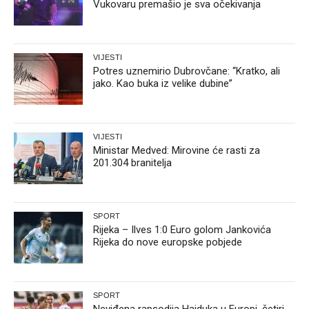
Vukovaru premašio je sva očekivanja
VIJESTI
Potres uznemirio Dubrovčane: “Kratko, ali
jako. Kao buka iz velike dubine”
VIJESTI
Ministar Medved: Mirovine će rasti za
201.304 branitelja
SPORT
Rijeka – Ilves 1:0 Euro golom Jankovića
Rijeka do nove europske pobjede
SPORT
Neviđena rapsodija Hajduka u Europi, četiri