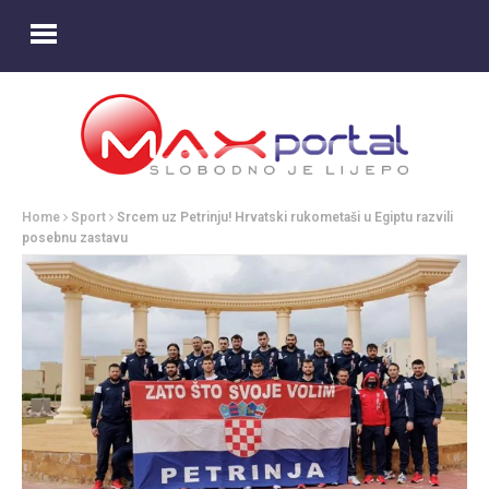
Home
Sport
Srcem uz Petrinju! Hrvatski rukometaši u Egiptu razvili
posebnu zastavu