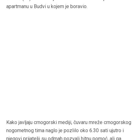
apartmanu u Budvi u kojem je boravio.
Kako javljaju crnogorski mediji, čuvaru mreže crnogorskog
nogometnog tima naglo je pozlilo oko 6.30 sati ujutro i
njegovi prijatelji su odmah pozvali hitnu pomoć, ali ga