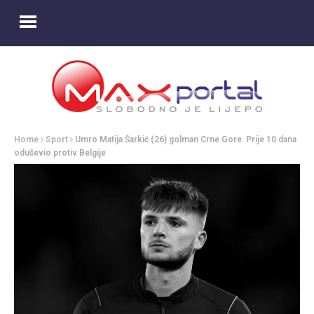
Home
Sport
Umro Matija Šarkić (26) golman Crne Gore. Prije 10 dana
oduševio protiv Belgije