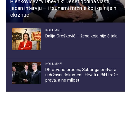
Plenkovićev tv Dnevnik: Deset godina vlasti,
jedan intervju – i tsunami mržnje koji ga nije ni
okrznuo
KOLUMNE
Dalija Orešković – žena koja nije čitala
KOLUMNE
DP otvorio proces, Sabor ga pretvara
u državni dokument: Hrvati u BiH traže
prava, a ne milost