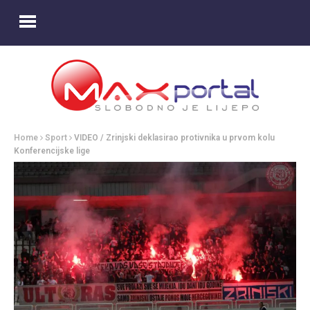
Home
Sport
VIDEO / Zrinjski deklasirao protivnika u prvom kolu
Konferencijske lige