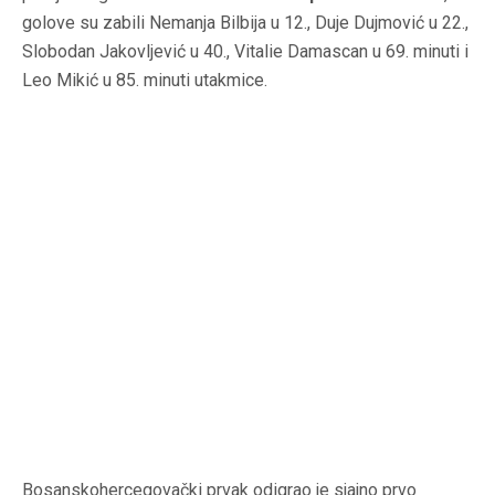
golove su zabili Nemanja Bilbija u 12., Duje Dujmović u 22.,
Slobodan Jakovljević u 40., Vitalie Damascan u 69. minuti i
Leo Mikić u 85. minuti utakmice.
Bosanskohercegovački prvak odigrao je sjajno prvo