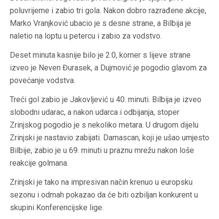
poluvrijeme i zabio tri gola. Nakon dobro razrađene akcije,
Marko Vranjković ubacio je s desne strane, a Bilbija je
naletio na loptu u petercu i zabio za vodstvo.
Deset minuta kasnije bilo je 2:0, korner s lijeve strane
izveo je Neven Đurasek, a Dujmović je pogodio glavom za
povećanje vodstva.
Treći gol zabio je Jakovljević u 40. minuti. Bilbija je izveo
slobodni udarac, a nakon udarca i odbijanja, stoper
Zrinjskog pogodio je s nekoliko metara. U drugom dijelu
Zrinjski je nastavio zabijati. Damascan, koji je ušao umjesto
Bilbije, zabio je u 69. minuti u praznu mrežu nakon loše
reakcije golmana.
Zrinjski je tako na impresivan način krenuo u europsku
sezonu i odmah pokazao da će biti ozbiljan konkurent u
skupini Konferencijske lige.