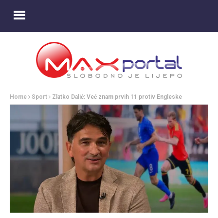
Home
Sport
Zlatko Dalić: Već znam prvih 11 protiv Engleske