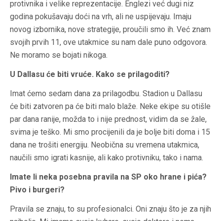
protivnika i velike reprezentacije. Englezi već dugi niz
godina pokušavaju doći na vrh, ali ne uspijevaju. Imaju
novog izbornika, nove strategije, proučili smo ih. Već znam
svojih prvih 11, ove utakmice su nam dale puno odgovora.
Ne moramo se bojati nikoga.
U Dallasu će biti vruće. Kako se prilagoditi?
Imat ćemo sedam dana za prilagodbu. Stadion u Dallasu
će biti zatvoren pa će biti malo blaže. Neke ekipe su otišle
par dana ranije, možda to i nije prednost, vidim da se žale,
svima je teško. Mi smo procijenili da je bolje biti doma i 15
dana ne trošiti energiju. Neobična su vremena utakmica,
naučili smo igrati kasnije, ali kako protivniku, tako i nama.
Imate li neka posebna pravila na SP oko hrane i pića?
Pivo i burgeri?
Pravila se znaju, to su profesionalci. Oni znaju što je za njih