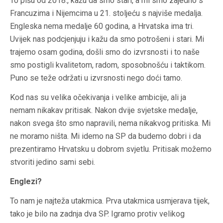
To pišu od 2018., kažu da smo stari, a mi smo zajedno s
Francuzima i Nijemcima u 21. stoljeću s najviše medalja.
Engleska nema medalje 60 godina, a Hrvatska ima tri.
Uvijek nas podcjenjuju i kažu da smo potrošeni i stari. Mi
trajemo osam godina, došli smo do izvrsnosti i to naše
smo postigli kvalitetom, radom, sposobnošću i taktikom.
Puno se teže održati u izvrsnosti nego doći tamo.
Kod nas su velika očekivanja i velike ambicije, ali ja
nemam nikakav pritisak. Nakon dvije svjetske medalje,
nakon svega što smo napravili, nema nikakvog pritiska. Mi
ne moramo ništa. Mi idemo na SP da budemo dobri i da
prezentiramo Hrvatsku u dobrom svjetlu. Pritisak možemo
stvoriti jedino sami sebi.
Englezi?
To nam je najteža utakmica. Prva utakmica usmjerava tijek,
tako je bilo na zadnja dva SP. Igramo protiv velikog