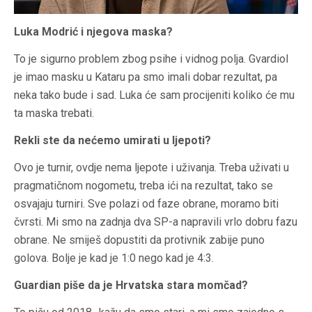
Luka Modrić i njegova maska?
To je sigurno problem zbog psihe i vidnog polja. Gvardiol
je imao masku u Kataru pa smo imali dobar rezultat, pa
neka tako bude i sad. Luka će sam procijeniti koliko će mu
ta maska trebati.
Rekli ste da nećemo umirati u ljepoti?
Ovo je turnir, ovdje nema ljepote i uživanja. Treba uživati u
pragmatičnom nogometu, treba ići na rezultat, tako se
osvajaju turniri. Sve polazi od faze obrane, moramo biti
čvrsti. Mi smo na zadnja dva SP-a napravili vrlo dobru fazu
obrane. Ne smiješ dopustiti da protivnik zabije puno
golova. Bolje je kad je 1:0 nego kad je 4:3.
Guardian piše da je Hrvatska stara momčad?