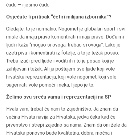
čudo – i jesmo čudo.
Osjećate li pritisak “četiri milijuna izbornika”?
Gledajte, to je normalno. Nogomet je globalan sport i svi
misle da imaju pravo komentirati i imaju pravo. Dođu mi
ljudi i kažu “mogao si ovoga, trebao si ovoga”. Lako je
uzeti pivu i komentirati iz fotelje, a to je težak posao.
Treba izaći pred ljude i voditi ih i to je posao koji je
zahtjevan i težak. Ali ja poštujem sve ljude koji vole
hrvatsku reprezentaciju, koji vole nogomet, koji vole
sugerirati, vole pomoći i neka, lijepo je to.
Želimo svu sreću vama i reprezentaciji na SP
Hvala vam, trebat će nam to zajedništvo. Ja znam da
većina Hrvata navija za Hrvatsku, jedva čeka kad će
prvenstvo i strepi zajedno sa nama. Znam da oni žele da
Hrvatska ponovno bude kvalitetna, dobra, moćna i