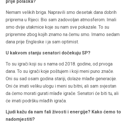
prije polaska?
Nemam velikih briga. Napravili smo desetak dana dobrih
priprema u Rijeci. Bio sam zadovoljan atmosferom. Imali
smo dvije utakmice koje su nam sve pokazale. To su
pripremne zbog kojih znamo na čemu smo. Imamo sedam
dana prije Engleske i ja sam optimist.
U kakvom stanju senatori dočekuju SP?
To su igrači koji su s nama od 2018. godine, od prvoga
dana. To su igrači koje poštujem i koji meni puno znače.
Oni su sad osam godina stariji, dolaze mlađe generacije.
Oni će imati veliku ulogu i meni su bitni, ali sam svjestan
da ćemo morati gurati mlađe igrače. Senatori će biti tu, ali
će imati podršku mlađih igrača.
Ljudi kažu da nam fali živosti i energije? Kako ćemo to
nadomjestiti?