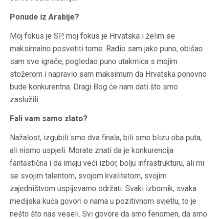
Ponude iz Arabije?
Moj fokus je SP, moj fokus je Hrvatska i želim se
maksimalno posvetiti tome. Radio sam jako puno, obišao
sam sve igrače, pogledao puno utakmica s mojim
stožerom i napravio sam maksimum da Hrvatska ponovno
bude konkurentna. Dragi Bog će nam dati što smo
zaslužili.
Fali vam samo zlato?
Nažalost, izgubili smo dva finala, bili smo blizu oba puta,
ali nismo uspjeli. Morate znati da je konkurencija
fantastična i da imaju veći izbor, bolju infrastrukturu, ali mi
se svojim talentom, svojom kvalitetom, svojim
zajedništvom uspijevamo održati. Svaki izbornik, svaka
medijska kuća govori o nama u pozitivnom svjetlu, to je
nešto što nas veseli. Svi govore da smo fenomen, da smo