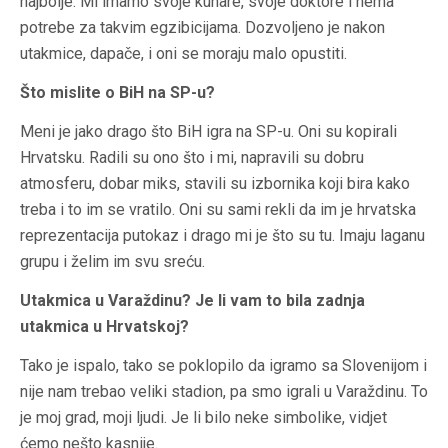
najbolje. Mi imamo svoje kuhare, svoje doktore i nema
potrebe za takvim egzibicijama. Dozvoljeno je nakon
utakmice, dapače, i oni se moraju malo opustiti.
Što mislite o BiH na SP-u?
Meni je jako drago što BiH igra na SP-u. Oni su kopirali
Hrvatsku. Radili su ono što i mi, napravili su dobru
atmosferu, dobar miks, stavili su izbornika koji bira kako
treba i to im se vratilo. Oni su sami rekli da im je hrvatska
reprezentacija putokaz i drago mi je što su tu. Imaju laganu
grupu i želim im svu sreću.
Utakmica u Varaždinu? Je li vam to bila zadnja
utakmica u Hrvatskoj?
Tako je ispalo, tako se poklopilo da igramo sa Slovenijom i
nije nam trebao veliki stadion, pa smo igrali u Varaždinu. To
je moj grad, moji ljudi. Je li bilo neke simbolike, vidjet
ćemo nešto kasnije.