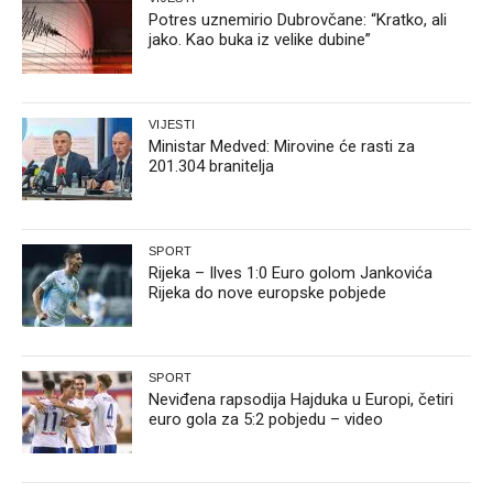
Potres uznemirio Dubrovčane: “Kratko, ali
jako. Kao buka iz velike dubine”
VIJESTI
Ministar Medved: Mirovine će rasti za
201.304 branitelja
SPORT
Rijeka – Ilves 1:0 Euro golom Jankovića
Rijeka do nove europske pobjede
SPORT
Neviđena rapsodija Hajduka u Europi, četiri
euro gola za 5:2 pobjedu – video