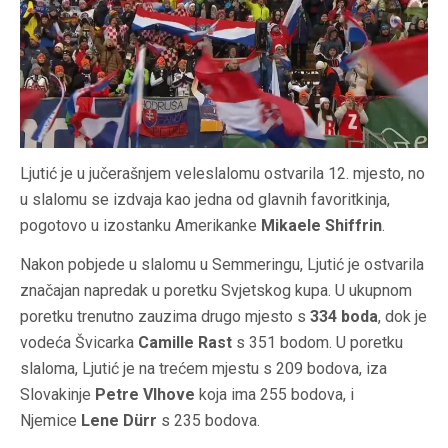
Ljutić je u jučerašnjem veleslalomu ostvarila 12. mjesto, no
u slalomu se izdvaja kao jedna od glavnih favoritkinja,
pogotovo u izostanku Amerikanke
Mikaele Shiffrin
.
Nakon pobjede u slalomu u Semmeringu, Ljutić je ostvarila
značajan napredak u poretku Svjetskog kupa. U ukupnom
poretku trenutno zauzima drugo mjesto s
334 boda
, dok je
vodeća Švicarka
Camille Rast
s 351 bodom. U poretku
slaloma, Ljutić je na trećem mjestu s 209 bodova, iza
Slovakinje
Petre Vlhove
koja ima 255 bodova, i
Njemice
Lene Dürr
s 235 bodova.