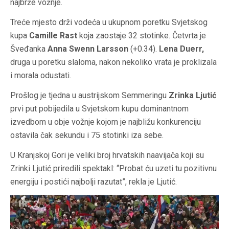
najbrže vožnje.
Treće mjesto drži vodeća u ukupnom poretku Svjetskog
kupa
Camille Rast
koja zaostaje 32 stotinke. Četvrta je
Šveđanka
Anna Swenn Larsson
(+0.34).
Lena Duerr,
druga u poretku slaloma, nakon nekoliko vrata je proklizala
i morala odustati.
Prošlog je tjedna u austrijskom Semmeringu
Zrinka Ljutić
prvi put pobijedila u Svjetskom kupu dominantnom
izvedbom u obje vožnje kojom je najbližu konkurenciju
ostavila čak sekundu i 75 stotinki iza sebe.
U Kranjskoj Gori je veliki broj hrvatskih naavijača koji su
Zrinki Ljutić priredili spektakl: “Probat ću uzeti tu pozitivnu
energiju i postići najbolji razutat”, rekla je Ljutić.