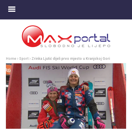
Home
Sport
Zrinka Ljutić dijeli prvo mjesto u Kranjskoj Gori