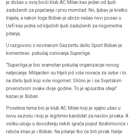
je došao u svoj bivši klub AC Milan kao jedan od ljudi
zaduženih za pojačanja i prvu momčad. No, ljubav je kratko
trajala, a nakon toga Boban je ubrzo našao novi posao u
Uefi kao jedna od ključnih ljudi zaduženih za nogometna
pitanja,
U razgovoru s novinarom Gazzettu dello Sport Boban je
komentirao pokušaj osnivanja Superlige.
“Superliga je bio sramotan pokušaj organizacije novog
natjecanja. Milijarderi su htjeli još više novaca za sebe i to
na štetu ljudi koji vole nogomet. Slično je i sa Svjetskim
prvenstvom svake dvije godine. To je apsurdna ideja”
kazao je Boban.
Posebna tema bio je klub AC Milan koji je sjajno ušao u
novu sezonu i koji je legitimni kandidat za naslov prvaka. A
veliku ulogu u dovođenju nekih igrača poput Ibrahimovića i
rebića imao je i Boban. Na pitanje tko će biti prvak Italije