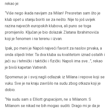
rekao je:
“Više nego ikada navijam za Milan! Presretan sam što je
klub opet u stanju boriti se za nešto. Nije to još uvijek
razina najvećih europskih klubova, ali puno se toga
promijenilo. Ključan je bio dolazak Zlatana Ibrahimovića
koji je fenomen i na terenu i izvan.
Ipak, po meni je Napoli najveći favorit za naslov prvaka, a
onda slijedi Inter. Ta dva kluba su kvalitetom iznad ostalih i
jači su i tehnički i taktički i fizički. Napoli ima sve…”, rekao
je bivši kapetan Vatrenih.
Spomenuo je i svoj nagli odlazak iz Milana i repove koji se
vuku. Sve je na kraju završilo na sudu zbog otkaza koji je
dobio.
“Na sudu sam s Elliott grupacijom, ne s Milanom. S
Milanom se nikad ne bih mogao suditi. Drago mi je da je