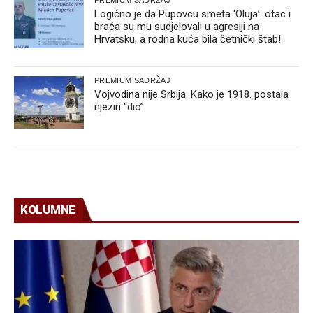
Logično je da Pupovcu smeta ‘Oluja’: otac i
braća su mu sudjelovali u agresiji na
Hrvatsku, a rodna kuća bila četnički štab!
PREMIUM SADRŽAJ
Vojvodina nije Srbija. Kako je 1918. postala
njezin “dio”
KOLUMNE