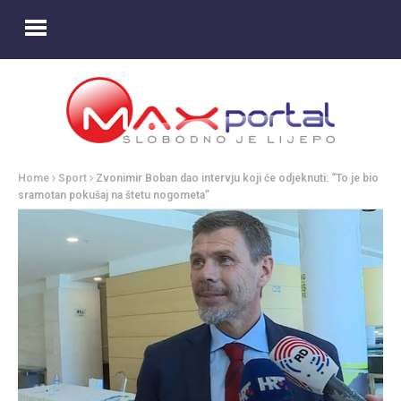
Home
Sport
Zvonimir Boban dao intervju koji će odjeknuti: “To je bio
sramotan pokušaj na štetu nogometa”