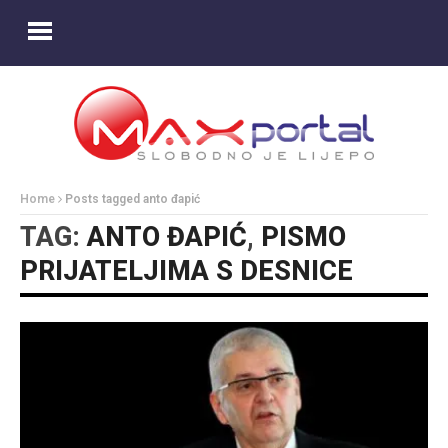
Home
Posts tagged anto đapić
TAG:
ANTO ĐAPIĆ
,
PISMO
PRIJATELJIMA S DESNICE