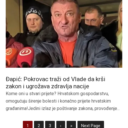
Đapić: Pokrovac traži od Vlade da krši
zakon i ugrožava zdravlja nacije
Kome oni u stvari prijete? Hrvatskom gospodarstvu,
omogućuju širenje bolesti i konačno prijete hrvatskim
građanima!Jedini izlaz je poštivanje zakona, provođenje...
1
2
3
›
»
Next Page