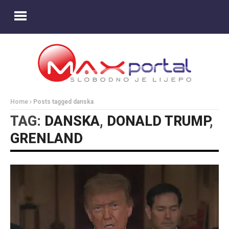
Home
Posts tagged danska
TAG:
DANSKA
,
DONALD TRUMP
,
GRENLAND