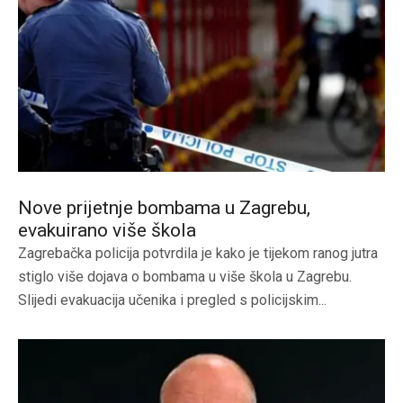
Nove prijetnje bombama u Zagrebu,
evakuirano više škola
Zagrebačka policija potvrdila je kako je tijekom ranog jutra
stiglo više dojava o bombama u više škola u Zagrebu.
Slijedi evakuacija učenika i pregled s policijskim...