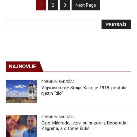
1
2
3
Next Page
NAJNOVIJE
PREMIUM SADRŽAJ
Vojvodina nije Srbija. Kako je 1918. postala
njezin “dio”
PREMIUM SADRŽAJ
Ćipe: Milorade, jezivi su prizori iz Beograda i
Zagreba, a o tome šutiš