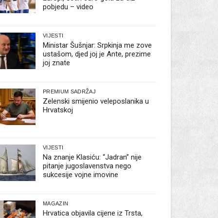
pobjedu – video
VIJESTI
Ministar Šušnjar: Srpkinja me zove
ustašom, djed joj je Ante, prezime
joj znate
PREMIUM SADRŽAJ
Zelenski smijenio veleposlanika u
Hrvatskoj
VIJESTI
Na znanje Klasiću: “Jadran” nije
pitanje jugoslavenstva nego
sukcesije vojne imovine
MAGAZIN
Hrvatica objavila cijene iz Trsta,