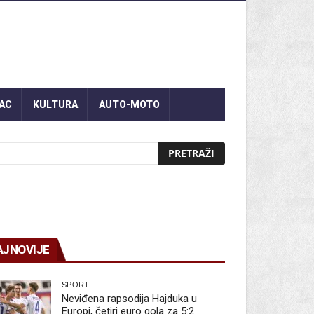
AC
KULTURA
AUTO-MOTO
AJNOVIJE
SPORT
Neviđena rapsodija Hajduka u
Europi, četiri euro gola za 5:2