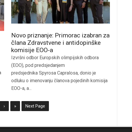
Novo priznanje: Primorac izabran za
člana Zdravstvene i antidopinške
komisije EOO-a
Izvršni odbor Europskih olimpijskih odbora
(EOO), pod predsjedanjem
a
predsjednika Spyrosa Capralosa, donio je
odluku o imenovanju članova pojedinih komisija
EOO-a, a...
›
»
Next Page