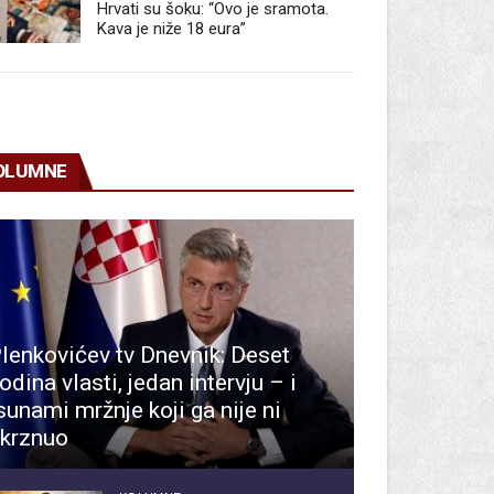
Hrvati su šoku: “Ovo je sramota.
Kava je niže 18 eura”
OLUMNE
lenkovićev tv Dnevnik: Deset
odina vlasti, jedan intervju – i
sunami mržnje koji ga nije ni
krznuo