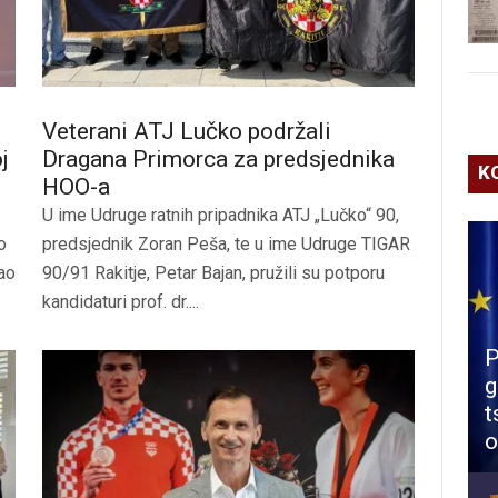
Veterani ATJ Lučko podržali
j
Dragana Primorca za predsjednika
K
HOO-a
U ime Udruge ratnih pripadnika ATJ „Lučko“ 90,
o
predsjednik Zoran Peša, te u ime Udruge TIGAR
rao
90/91 Rakitje, Petar Bajan, pružili su potporu
kandidaturi prof. dr....
P
g
t
o