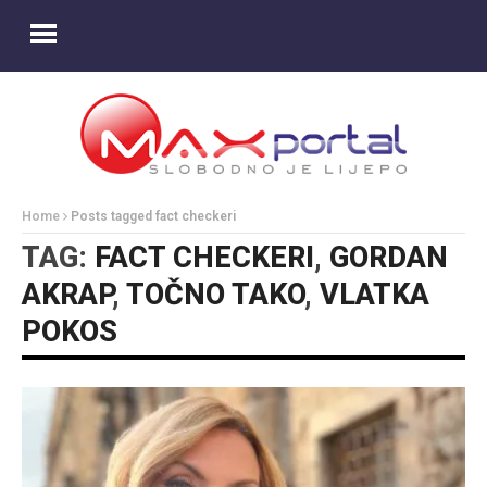
Home
Posts tagged fact checkeri
TAG:
FACT CHECKERI
,
GORDAN
AKRAP
,
TOČNO TAKO
,
VLATKA
POKOS