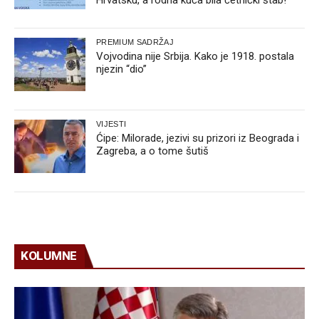
Hrvatsku, a rodna kuća bila četnički štab!
PREMIUM SADRŽAJ
Vojvodina nije Srbija. Kako je 1918. postala
njezin “dio”
VIJESTI
Ćipe: Milorade, jezivi su prizori iz Beograda i
Zagreba, a o tome šutiš
KOLUMNE