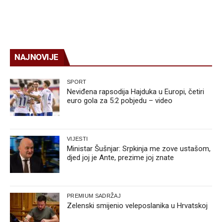
NAJNOVIJE
SPORT
Neviđena rapsodija Hajduka u Europi, četiri
euro gola za 5:2 pobjedu – video
VIJESTI
Ministar Šušnjar: Srpkinja me zove ustašom,
djed joj je Ante, prezime joj znate
PREMIUM SADRŽAJ
Zelenski smijenio veleposlanika u Hrvatskoj