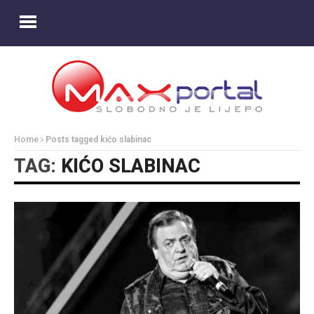
Home
Posts tagged kićo slabinac
TAG:
KIĆO SLABINAC