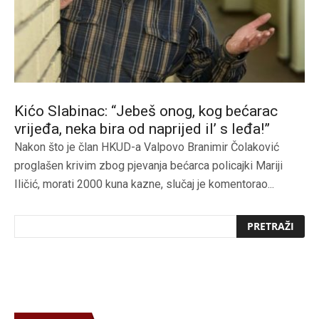
Kićo Slabinac: “Jebeš onog, kog bećarac
vrijeđa, neka bira od naprijed il’ s leđa!”
Nakon što je član HKUD-a Valpovo Branimir Čolaković
proglašen krivim zbog pjevanja bećarca policajki Mariji
Iličić, morati 2000 kuna kazne, slučaj je komentorao...