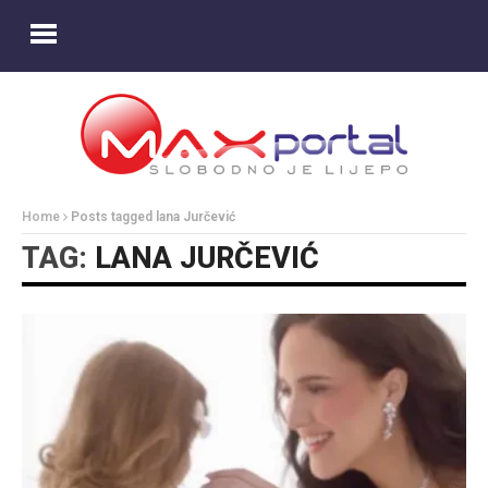
Home
Posts tagged lana Jurčević
TAG:
LANA JURČEVIĆ