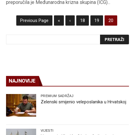
preporučila je Međunarodna krizna skupina (ICG)...
Previous Page
«
‹
18
19
20
NAJNOVIJE
PREMIUM SADRŽAJ
Zelenski smijenio veleposlanika u Hrvatskoj
VIJESTI