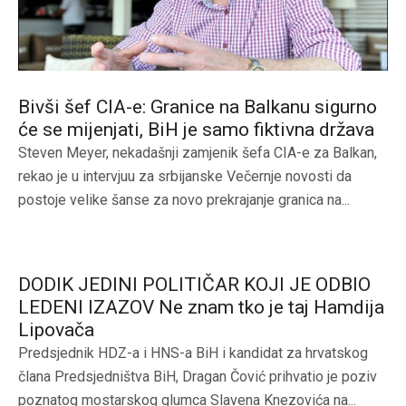
Bivši šef CIA-e: Granice na Balkanu sigurno
će se mijenjati, BiH je samo fiktivna država
Steven Meyer, nekadašnji zamjenik šefa CIA-e za Balkan,
rekao je u intervjuu za srbijanske Večernje novosti da
postoje velike šanse za novo prekrajanje granica na...
DODIK JEDINI POLITIČAR KOJI JE ODBIO
LEDENI IZAZOV Ne znam tko je taj Hamdija
Lipovača
Predsjednik HDZ-a i HNS-a BiH i kandidat za hrvatskog
člana Predsjedništva BiH, Dragan Čović prihvatio je poziv
poznatog mostarskog glumca Slavena Knezovića na...