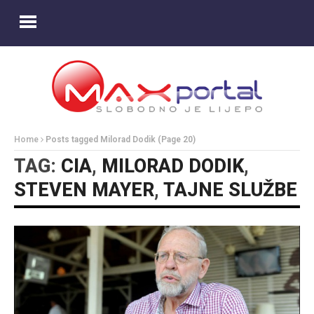
Home
Posts tagged Milorad Dodik
(Page 20)
TAG:
CIA
,
MILORAD DODIK
,
STEVEN MAYER
,
TAJNE SLUŽBE