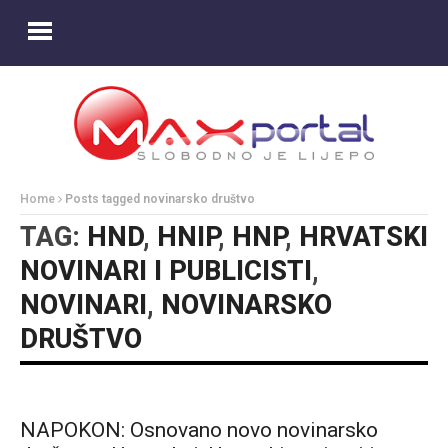
Home
Posts tagged novinarsko društvo
TAG:
HND
,
HNIP
,
HNP
,
HRVATSKI
NOVINARI I PUBLICISTI
,
NOVINARI
,
NOVINARSKO
DRUŠTVO
NAPOKON: Osnovano novo novinarsko