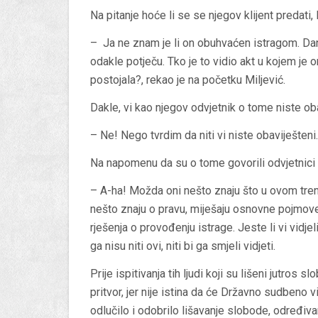
Na pitanje hoće li se se njegov klijent predati, 
– Ja ne znam je li on obuhvaćen istragom. Dan
odakle potječu. Tko je to vidio akt u kojem je 
postojala?, rekao je na početku Miljević.
Dakle, vi kao njegov odvjetnik o tome niste obav
– Ne! Nego tvrdim da niti vi niste obaviješteni.
Na napomenu da su o tome govorili odvjetnici u
– A-ha! Možda oni nešto znaju što u ovom trenutk
nešto znaju o pravu, miješaju osnovne pojmo
rješenja o provođenju istrage. Jeste li vi vidje
ga nisu niti ovi, niti bi ga smjeli vidjeti.
Prije ispitivanja tih ljudi koji su lišeni jutros 
pritvor, jer nije istina da će Državno sudbeno 
odlučilo i odobrilo lišavanje slobode, određiva