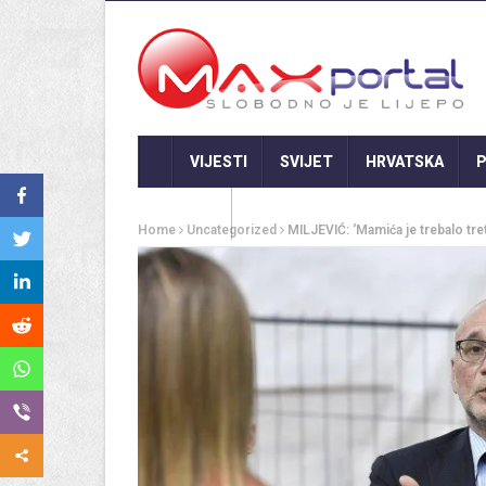
VIJESTI
SVIJET
HRVATSKA
P
GASTRO
Home
Uncategorized
MILJEVIĆ: ‘Mamića je trebalo tret