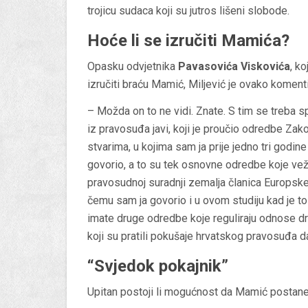
trojicu sudaca koji su jutros lišeni slobode.
Hoće li se izručiti Mamića?
Opasku odvjetnika
Pavasovića Viskovića
, k
izručiti braću Mamić, Miljević je ovako komenti
– Možda on to ne vidi. Znate. S tim se treba spe
iz pravosuđa javi, koji je proučio odredbe Z
stvarima, u kojima sam ja prije jedno tri godine 
govorio, a to su tek osnovne odredbe koje vež
pravosudnoj suradnji zemalja članica Europske un
čemu sam ja govorio i u ovom studiju kad je t
imate druge odredbe koje reguliraju odnose drž
koji su pratili pokušaje hrvatskog pravosuđa d
“Svjedok pokajnik”
Upitan postoji li mogućnost da Mamić postane u