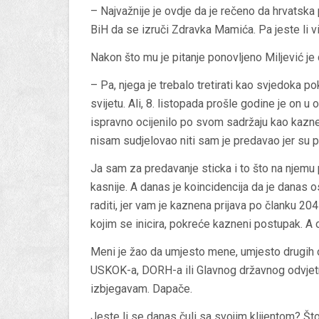
– Najvažnije je ovdje da je rečeno da hrvatska p
BiH da se izruči Zdravka Mamića. Pa jeste li v
Nakon što mu je pitanje ponovljeno Miljević je 
– Pa, njega je trebalo tretirati kao svjedoka po
svijetu. Ali, 8. listopada prošle godine je on u
ispravno ocijenilo po svom sadržaju kao kaznen
nisam sudjelovao niti sam je predavao jer su
Ja sam za predavanje sticka i to što na njemu 
kasnije. A danas je koincidencija da je dana
raditi, jer vam je kaznena prijava po članku 
kojim se inicira, pokreće kazneni postupak. A
Meni je žao da umjesto mene, umjesto drugih 
USKOK-a, DORH-a ili Glavnog državnog odvjetn
izbjegavam. Dapače.
Jeste li se danas čuli sa svojim klijentom? Što