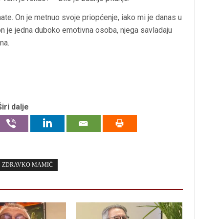
ate. On je metnuo svoje priopćenje, iako mi je danas u
on je jedna duboko emotivna osoba, njega savladaju
ma.
Širi dalje
ZDRAVKO MAMIĆ