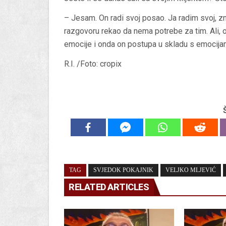
– Jesam. On radi svoj posao. Ja radim svoj, zn
razgovoru rekao da nema potrebe za tim. Ali, 
emocije i onda on postupa u skladu s emocija
R.I. /Foto: cropix
TAG
SVJEDOK POKAJNIK
VELJKO MLJEVIĆ
RELATED ARTICLES