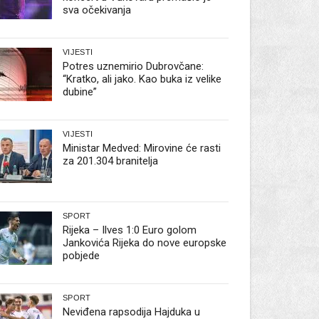
sva očekivanja
VIJESTI
Potres uznemirio Dubrovčane:
“Kratko, ali jako. Kao buka iz velike
dubine”
VIJESTI
Ministar Medved: Mirovine će rasti
za 201.304 branitelja
SPORT
Rijeka – Ilves 1:0 Euro golom
Jankovića Rijeka do nove europske
pobjede
SPORT
Neviđena rapsodija Hajduka u