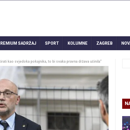
REMIUM SADRŽAJ
SPORT
KOLUMNE
ZAGREB
NOV
irati kao svjedoka pokajnika, to bi svaka pravna država učinila”
N