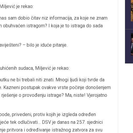
Miljević je rekao:
as sam dobio čitav niz informacija, za koje ne znam
on obuhvaćen istragom? I koja je to istraga do sada
iješteni? – bilo je iduće pitanje.
hićenih sudaca, Miljević je rekao:
u ne bi trebali niti znati. Mnogi ljudi koji tvrde da
ve. Kazneni postupak ovakve vrste počinje donošenjem
li rješenje o provođenju istrage? Ma, niste! Vjerojatno
slobode, privedeni, protiv kojih je izgleda određen
vijeće tek odlučivati… DSV je danas na 257. sjednici
nje pritvora i određivanje istražnog zatvora za svu