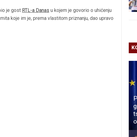
io je gost
RTL-a Danas
u kojem je govorio o uhićenju
ita koje im je, prema vlastitom priznanju, dao upravo
K
P
g
t
o