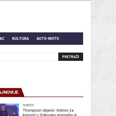
AC
KULTURA
AUTO-MOTO
AJNOVIJE
VIJESTI
Thompson objavio: Interes za
koncert u Vukovaru premašio je