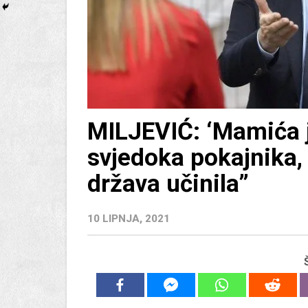
MILJEVIĆ: ‘Mamića je
svjedoka pokajnika,
država učinila”
10 LIPNJA, 2021