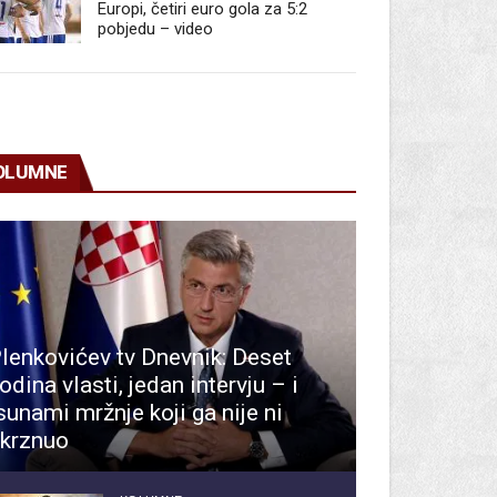
Europi, četiri euro gola za 5:2
pobjedu – video
OLUMNE
lenkovićev tv Dnevnik: Deset
odina vlasti, jedan intervju – i
sunami mržnje koji ga nije ni
krznuo