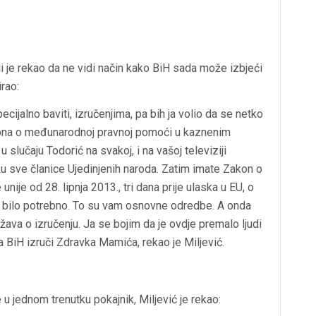
oji je rekao da ne vidi način kako BiH sada može izbjeći
rao:
cijalno baviti, izručenjima, pa bih ja volio da se netko
akona o međunarodnoj pravnoj pomoći u kaznenim
u slučaju Todorić na svakoj, i na vašoj televiziji
u sve članice Ujedinjenih naroda. Zatim imate Zakon o
ije od 28. lipnja 2013., tri dana prije ulaska u EU, o
o bilo potrebno. To su vam osnovne odredbe. A onda
ava o izručenju. Ja se bojim da je ovdje premalo ljudi
a BiH izruči Zdravka Mamića, rekao je Miljević.
 jednom trenutku pokajnik, Miljević je rekao: