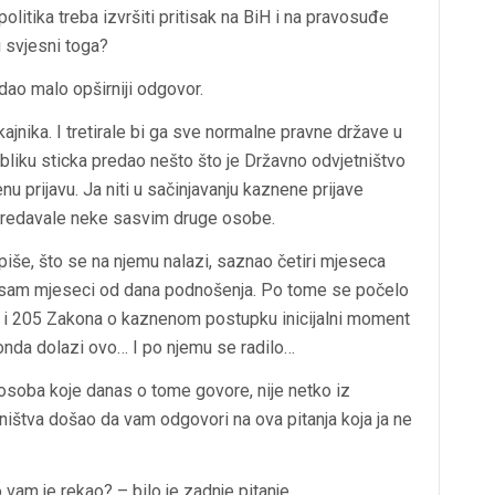
olitika treba izvršiti pritisak na BiH i na pravosuđe
i svjesni toga?
dao malo opširniji odgovor.
kajnika. I tretirale bi ga sve normalne pravne države u
 obliku sticka predao nešto što je Državno odvjetništvo
u prijavu. Ja niti u sačinjavanju kaznene prijave
 predavale neke sasvim druge osobe.
piše, što se na njemu nalazi, saznao četiri mjeseca
s osam mjeseci od dana podnošenja. Po tome se počelo
204 i 205 Zakona o kaznenom postupku inicijalni moment
 onda dolazi ovo… I po njemu se radilo…
osoba koje danas o tome govore, nije netko iz
ištva došao da vam odgovori na ova pitanja koja ja ne
 vam je rekao? – bilo je zadnje pitanje.