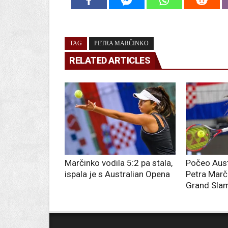
TAG
PETRA MARČINKO
RELATED ARTICLES
Marčinko vodila 5:2 pa stala,
Počeo Aust
ispala je s Australian Opena
Petra Marč
Grand Sla