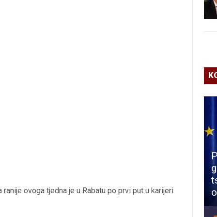
K
P
g
t
 ranije ovoga tjedna je u Rabatu po prvi put u karijeri
o