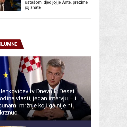
ustašom, djed joj je Ante, prezime
joj znate
OLUMNE
lenkovićev tv Dnevnik: Deset
odina vlasti, jedan intervju – i
sunami mržnje koji ga nije ni
krznuo