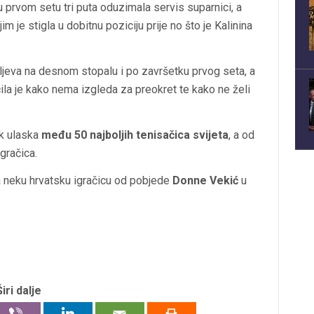
u prvom setu tri puta oduzimala servis suparnici, a
m je stigla u dobitnu poziciju prije no što je Kalinina
ljeva na desnom stopalu i po završetku prvog seta, a
čila je kako nema izgleda za preokret te kako ne želi
ak ulaska
među 50 najboljih tenisačica svijeta
, a od
igračica.
a neku hrvatsku igračicu od pobjede
Donne Vekić
u
Širi dalje