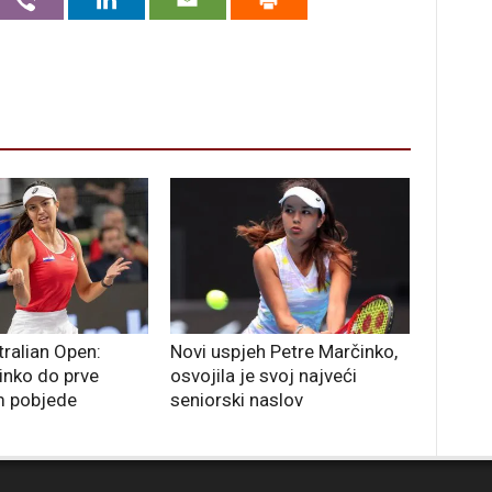
ralian Open:
Novi uspjeh Petre Marčinko,
inko do prve
osvojila je svoj najveći
m pobjede
seniorski naslov