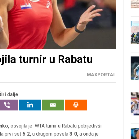
ila turnir u Rabatu
MAXPORTAL
Širi dalje
nko,
osvojila je WTA turnir u Rabatu pobijedivši
a prvi set
6-2,
u drugom povela
3-0,
a onda je