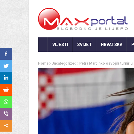
VIJESTI
SVIJET
HRVATSKA
P
GASTRO
Home
Uncategorized
Petra Marčinko osvojila turnir u