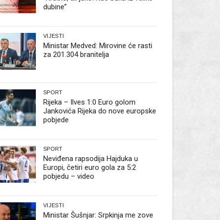
dubine”
VIJESTI
Ministar Medved: Mirovine će rasti
za 201.304 branitelja
SPORT
Rijeka – Ilves 1:0 Euro golom
Jankovića Rijeka do nove europske
pobjede
SPORT
Neviđena rapsodija Hajduka u
Europi, četiri euro gola za 5:2
pobjedu – video
VIJESTI
Ministar Šušnjar: Srpkinja me zove