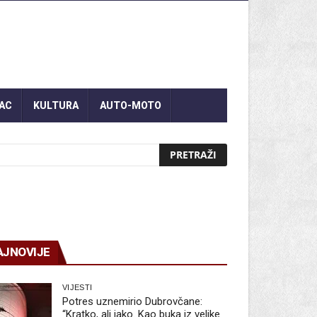
AC
KULTURA
AUTO-MOTO
AJNOVIJE
VIJESTI
Potres uznemirio Dubrovčane:
“Kratko, ali jako. Kao buka iz velike