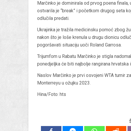
Marčinko je dominirala od prvog poena finala, 
ostvarila je “break” i početkom drugog seta koji
odlučila predati.
Ukrajinka je tražila medicinsku pomoć zbog žu
nakon što je loše krenula u drugu dionicu odlu
pogoršavati situaciju uoči Roland Garrosa.
Trijumfom u Rabatu Marčinko je stigla nadom
ponedjeljka će biti najbolje rangirana hrvatska 
Naslov Marčinko je prvi osvojeni WTA turnir z
Monterreyu u ožujku 2023.
Hina/Foto: hts