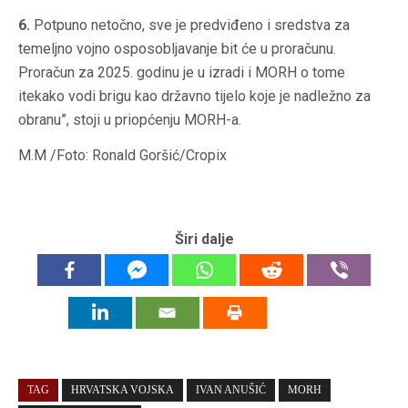
6.
⁠Potpuno netočno, sve je predviđeno i sredstva za
temeljno vojno osposobljavanje bit će u proračunu.
Proračun za 2025. godinu je u izradi i MORH o tome
itekako vodi brigu kao državno tijelo koje je nadležno za
obranu”, stoji u priopćenju MORH-a.
M.M /Foto: Ronald Goršić/Cropix
Širi dalje
TAG
HRVATSKA VOJSKA
IVAN ANUŠIĆ
MORH