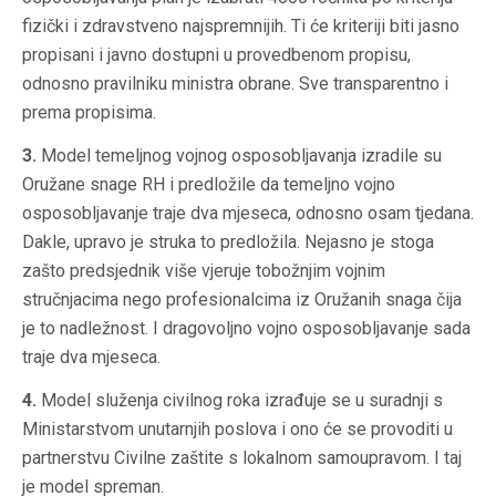
fizički i zdravstveno najspremnijih. Ti će kriteriji biti jasno
propisani i javno dostupni u provedbenom propisu,
odnosno pravilniku ministra obrane. Sve transparentno i
prema propisima.
3.
⁠Model temeljnog vojnog osposobljavanja izradile su
Oružane snage RH i predložile da temeljno vojno
osposobljavanje traje dva mjeseca, odnosno osam tjedana.
Dakle, upravo je struka to predložila. Nejasno je stoga
zašto predsjednik više vjeruje tobožnjim vojnim
stručnjacima nego profesionalcima iz Oružanih snaga čija
je to nadležnost. I dragovoljno vojno osposobljavanje sada
traje dva mjeseca.
4.
⁠Model služenja civilnog roka izrađuje se u suradnji s
Ministarstvom unutarnjih poslova i ono će se provoditi u
partnerstvu Civilne zaštite s lokalnom samoupravom. I taj
je model spreman.