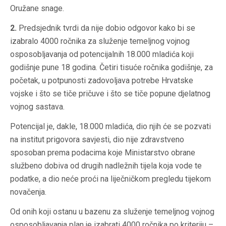
Oružane snage.
2.
Predsjednik tvrdi da nije dobio odgovor kako bi se
izabralo 4000 ročnika za služenje temeljnog vojnog
osposobljavanja od potencijalnih 18.000 mladića koji
godišnje pune 18 godina. Četiri tisuće ročnika godišnje, za
početak, u potpunosti zadovoljava potrebe Hrvatske
vojske i što se tiče pričuve i što se tiče popune djelatnog
vojnog sastava.
Potencijal je, dakle, 18.000 mladića, dio njih će se pozvati
na institut prigovora savjesti, dio nije zdravstveno
sposoban prema podacima koje Ministarstvo obrane
službeno dobiva od drugih nadležnih tijela koja vode te
podatke, a dio neće proći na liječničkom pregledu tijekom
novačenja.
Od onih koji ostanu u bazenu za služenje temeljnog vojnog
osposobljavanja plan je izabrati 4000 ročnika po kriteriju –