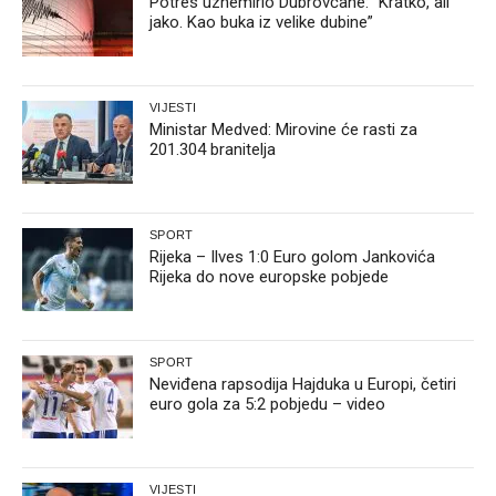
Potres uznemirio Dubrovčane: “Kratko, ali
jako. Kao buka iz velike dubine”
VIJESTI
Ministar Medved: Mirovine će rasti za
201.304 branitelja
SPORT
Rijeka – Ilves 1:0 Euro golom Jankovića
Rijeka do nove europske pobjede
SPORT
Neviđena rapsodija Hajduka u Europi, četiri
euro gola za 5:2 pobjedu – video
VIJESTI