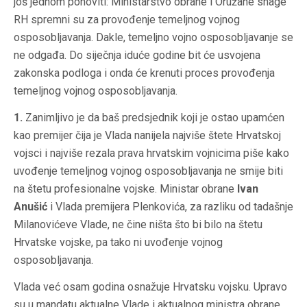
još jednom ponoviti: Ministarstvo obrane i Oružane snage
RH spremni su za provođenje temeljnog vojnog
osposobljavanja. Dakle, temeljno vojno osposobljavanje se
ne odgađa. Do siječnja iduće godine bit će usvojena
zakonska podloga i onda će krenuti proces provođenja
temeljnog vojnog osposobljavanja.
1.
Zanimljivo je da baš predsjednik koji je ostao upamćen
kao premijer čija je Vlada nanijela najviše štete Hrvatskoj
vojsci i najviše rezala prava hrvatskim vojnicima piše kako
uvođenje temeljnog vojnog osposobljavanja ne smije biti
na štetu profesionalne vojske. Ministar obrane
Ivan
Anušić
i Vlada premijera Plenkovića, za razliku od tadašnje
Milanovićeve Vlade, ne čine ništa što bi bilo na štetu
Hrvatske vojske, pa tako ni uvođenje vojnog
osposobljavanja.
Vlada već osam godina osnažuje Hrvatsku vojsku. Upravo
su u mandatu aktualne Vlade i aktualnog ministra obrane