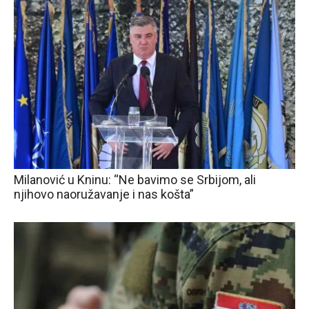
Milanović u Kninu: “Ne bavimo se Srbijom, ali
njihovo naoružavanje i nas košta”