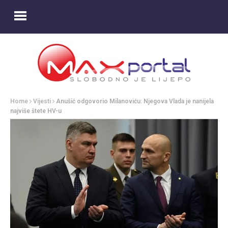
Home
Vijesti
Anušić odgovorio Milanoviću: Njegova Vlada je nanijela
najviše štete HV-u