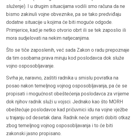
služenje). I u drugim situacijama vodili smo računa da ne
bismo zakinuli vojne obveznike, pa se tako predviđaju
dodatne situacije u kojima će biti moguće odgode.
Primjerice, kad je netko otvorio obrt ili se tek zaposlio ili
mora sudjelovati na nekim natjecanjima.
Što se tiče zaposlenih, već sada Zakon o radu prepoznaje
da tim osobama prava miruju kod poslodavca dok služe
vojno osposobljavanje.
Svrha je, naravno, zaštiti radnika u smislu povratka na
posao nakon temeljnog vojnog osposobljavanja, pa će se
propisati i mogućnost obeštećenja poslodavca za vrijeme
dok njihov radnik služi u vojsci. Jednako kao što MORH
obeštećuje poslodavce kad pričuvnici idu na vojne vježbe
u trajanju od desetak dana. Radnik neće smjeti dobiti otkaz
zbog temeljnog vojnog osposobljavanja i to će biti
zakonski jasno propisano.