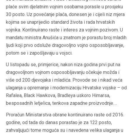
plaće svim djelatnim vojnim osobama porasle u prosjeku
30 posto. Uz povećanje plaća, donesen je i cijeli niz mjera
kojima se unaprijedio standard života i rada hrvatskih
vojnika. Kontinuirano raste i interes za vojnim pozivom. U
mandatu ministra Anušića u znatnom je porastu broj mladih
ljudi koji prvo odsluže dragovoljno vojno osposobljavanje,
potom se i zapošljavaju u vojsci.
U listopadu se, primjerice, nakon niza godina prvi put na
dragovoljnom vojnom osposobljavanju očekuje možda i
više od 200 djevojaka i mladića. Provode se i nikad veća
ulaganja u opremanje i modernizaciju Hrvatske vojske – od
Rafalea, Black Hawkova, Bradleya uskoro Himarsa,
besposadnih letjelica, tenkova zapadne proizvodnje….
Proračun Ministarstva obrane kontinuirano raste od 2016.
godine, od tada do danas porastao je za 122 posto,
zahvaljujući tome moguća su i navedena velika ulaganja u