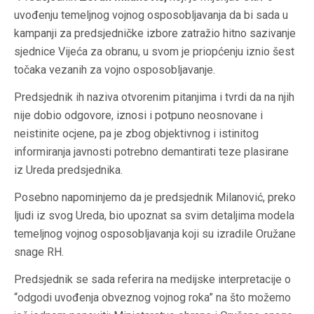
uvođenju temeljnog vojnog osposobljavanja da bi sada u
kampanji za predsjedničke izbore zatražio hitno sazivanje
sjednice Vijeća za obranu, u svom je priopćenju iznio šest
točaka vezanih za vojno osposobljavanje.
Predsjednik ih naziva otvorenim pitanjima i tvrdi da na njih
nije dobio odgovore, iznosi i potpuno neosnovane i
neistinite ocjene, pa je zbog objektivnog i istinitog
informiranja javnosti potrebno demantirati teze plasirane
iz Ureda predsjednika.
Posebno napominjemo da je predsjednik Milanović, preko
ljudi iz svog Ureda, bio upoznat sa svim detaljima modela
temeljnog vojnog osposobljavanja koji su izradile Oružane
snage RH.
Predsjednik se sada referira na medijske interpretacije o
“odgodi uvođenja obveznog vojnog roka” na što možemo