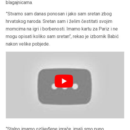
blagajnicama.
”Stvarno sam danas ponosan i jako sam sretan zbog
hrvatskog naroda. Sretan sam i želim čestitati svojim
momcima na igri i borbenosti. Imamo kartu za Pariz i ne
mogu opisati koliko sam sretan”, rekao je izbornik Babić
nakon velike pobjede.
“Stalno imamo ozlijeđene igrače, imali smo puno