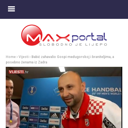
Home
Vijesti
Babić zahavalio Gospi međugorskoj i braniteljima, a
posebno ženama iz Zadra