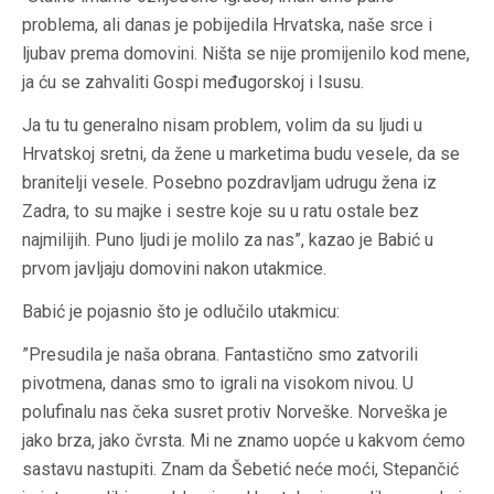
problema, ali danas je pobijedila Hrvatska, naše srce i
ljubav prema domovini. Ništa se nije promijenilo kod mene,
ja ću se zahvaliti Gospi međugorskoj i Isusu.
Ja tu tu generalno nisam problem, volim da su ljudi u
Hrvatskoj sretni, da žene u marketima budu vesele, da se
branitelji vesele. Posebno pozdravljam udrugu žena iz
Zadra, to su majke i sestre koje su u ratu ostale bez
najmilijih. Puno ljudi je molilo za nas”, kazao je Babić u
prvom javljaju domovini nakon utakmice.
Babić je pojasnio što je odlučilo utakmicu:
”Presudila je naša obrana. Fantastično smo zatvorili
pivotmena, danas smo to igrali na visokom nivou. U
polufinalu nas čeka susret protiv Norveške. Norveška je
jako brza, jako čvrsta. Mi ne znamo uopće u kakvom ćemo
sastavu nastupiti. Znam da Šebetić neće moći, Stepančić